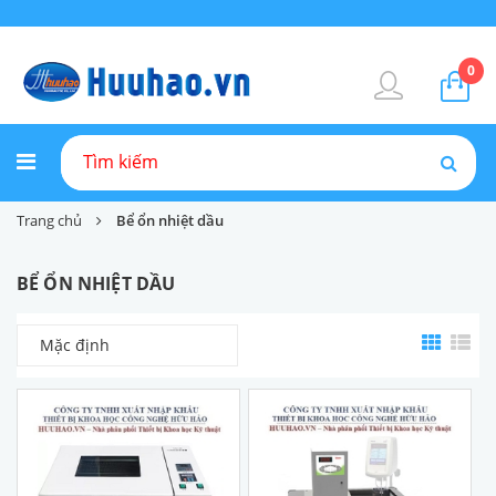
0
Trang chủ
Bể ổn nhiệt dầu
BỂ ỔN NHIỆT DẦU
Mặc định