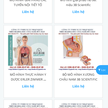
MÔ HÌNH GIẢI PHẪU CÁC
Mô hình giải phẫu hệ tiết
TUYẾN NỘI TIẾT TỐ
niệu 3B Scientific
Liên hệ
Liên hệ
Lọc
MÔ HÌNH THỰC HÀNH Y
BỘ MÔ HÌNH XƯƠNG
DƯỢC ERLER ZIMMER –
CHẬU NAM 3B SCIENTIFIC
ĐỨC
Liên hệ
Liên hệ