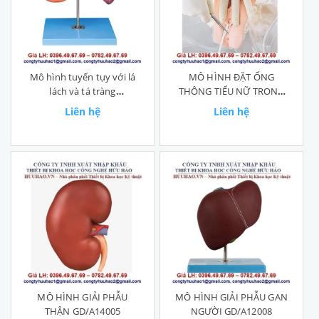
Mô hình tuyến tụy với lá
MÔ HÌNH ĐẶT ỐNG
lách và tá tràng
THÔNG TIỂU NỮ TRONG
GD/A12004
SUỐT GD/H16F
Liên hệ
Liên hệ
MÔ HÌNH GIẢI PHẪU
MÔ HÌNH GIẢI PHẪU GAN
THẬN GD/A14005
NGƯỜI GD/A12008