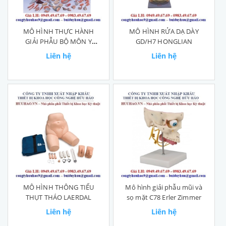
MÔ HÌNH THỰC HÀNH
MÔ HÌNH RỬA DẠ DÀY
GIẢI PHẪU BỘ MÔN Y
GD/H7 HONGLIAN
DƯỢC
Liên hệ
Liên hệ
MÔ HÌNH THÔNG TIỂU
Mô hình giải phẫu mũi và
THỤT THÁO LAERDAL
sọ mặt C78 Erler Zimmer
Liên hệ
Liên hệ