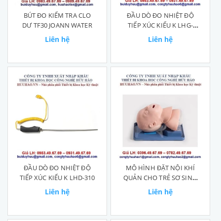
BÚT ĐO KIỂM TRA CLO
ĐẦU DÒ ĐO NHIỆT ĐỘ
DƯ TF30 JOANN WATER
TIẾP XÚC KIỂU K LHG-
600℃
Liên hệ
Liên hệ
ĐẦU DÒ ĐO NHIỆT ĐỘ
MÔ HÌNH ĐẶT NỘI KHÍ
TIẾP XÚC KIỂU K LHD-310
QUẢN CHO TRẺ SƠ SINH
GD/J10
Liên hệ
Liên hệ