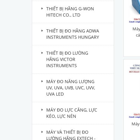
THIẾT BỊ HÃNG G-WON
HITECH CO., LTD
Máy
THIẾT BỊ ĐO HÃNG ADWA
c
INSTRUMENTS HUNGARY
H
THIẾT BỊ ĐO LƯỜNG
HÃNG VICTOR
INSTRUMENTS
MÁY ĐO NĂNG LƯỢNG
UV, UVA, UVB, UVC, UVV,
UVA LED
MÁY ĐO LỰC CĂNG, LỰC
KÉO, LỰC NÉN
Máy
MÁY VÀ THIẾT BỊ ĐO
LƯỜNG HÃNG EXTECH -