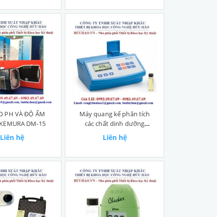
O PH VÀ ĐỘ ẨM
Máy quang kế phân tích
AKEMURA DM-15
các chất dinh dưỡng
Hanna HI83225-02
Liên hệ
Liên hệ