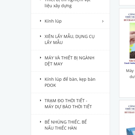
liệu xây dựng
Kính lúp
XIÊN LẤY MẪU, DỤNG CỤ
LẤY MẪU
MÁY VÀ THIẾT BỊ NGÀNH
DỆT MAY
Máy 
dư
Kính lúp để bàn, kẹp bàn
PDOK
TRẠM ĐO THỜI TIẾT -
MÁY DỰ BÁO THỜI TIẾT
BỂ NHÚNG THIẾC, BỂ
NẤU THIẾC HÀN