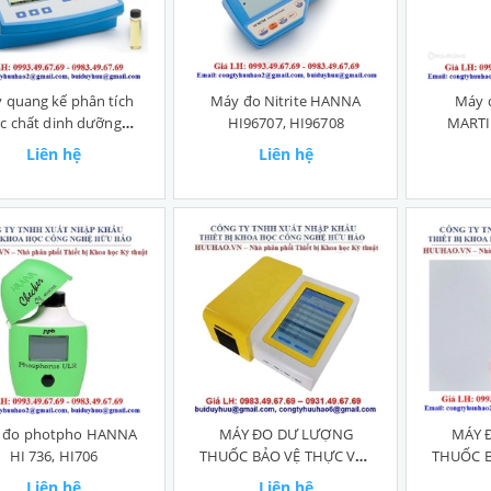
 quang kế phân tích
Máy đo Nitrite HANNA
Máy 
ác chất dinh dưỡng
HI96707, HI96708
MARTIN
anna HI83215-02
2.
Liên hệ
Liên hệ
 đo photpho HANNA
MÁY ĐO DƯ LƯỢNG
MÁY 
HI 736, HI706
THUỐC BẢO VỆ THỰC VẬT
THUỐC B
NY-12DG
Liên hệ
Liên hệ