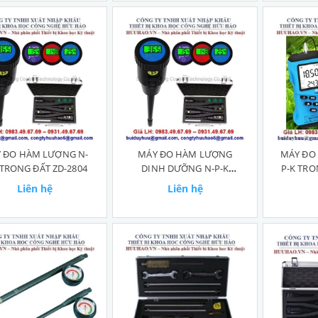
 ĐO HÀM LƯỢNG N-
MÁY ĐO HÀM LƯỢNG
MÁY ĐO
 TRONG ĐẤT ZD-2804
DINH DƯỠNG N-P-K
P-K TRO
TRONG ĐẤT
Liên hệ
Liên hệ