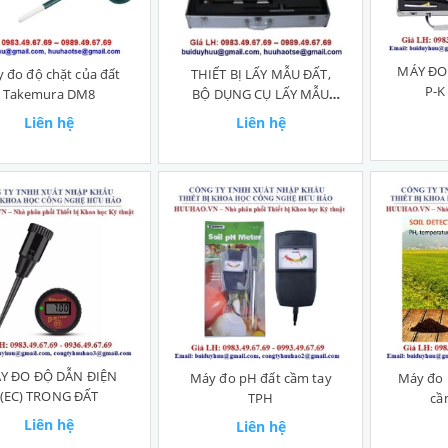
MÁY ĐO
 đo độ chặt của đất
THIẾT BỊ LẤY MẪU ĐẤT,
P-K
Takemura DM8
BỘ DỤNG CỤ LẤY MẪU
ĐẤT
Liên hệ
Liên hệ
Y ĐO ĐỘ DẪN ĐIỆN
Máy đo pH đất cầm tay
Máy đo 
(EC) TRONG ĐẤT
TPH
cầ
Liên hệ
Liên hệ