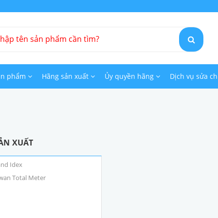
ản phẩm
Hãng sản xuất
Ủy quyền hãng
Dịch vụ sửa c
ẢN XUẤT
nd Idex
wan Total Meter