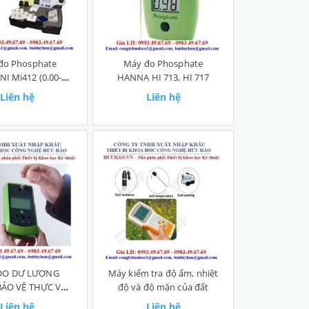
đo Phosphate
Máy đo Phosphate
I Mi412 (0.00-
HANNA HI 713, HI 717
50mg/l PO4)
Liên hệ
Liên hệ
ĐO DƯ LƯỢNG
Máy kiểm tra độ ẩm, nhiệt
ẢO VỆ THỰC VẬT
độ và độ mặn của đất
NY-1D
Liên hệ
Liên hệ