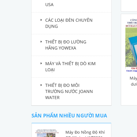
USA
CÁC LOẠI ĐÈN CHUYÊN
DỤNG
THIẾT BỊ ĐO LƯỜNG
HÃNG YOWEXA
MÁY VÀ THIẾT BỊ DÒ KIM
LOẠI
Máy
dưỡ
THIẾT BỊ ĐO MÔI
TRƯỜNG NƯỚC JOANN
WATER
SẢN PHẨM NHIỀU NGƯỜI MUA
Máy Đo Nồng Độ Khí