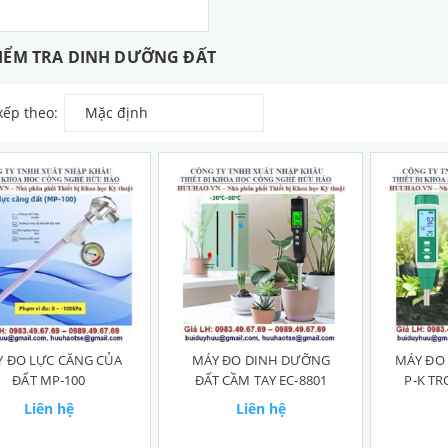
IỂM TRA DINH DƯỠNG ĐẤT
xếp theo:
Mặc định
 ĐO LỰC CĂNG CỦA
MÁY ĐO DINH DƯỠNG
MÁY ĐO
ĐẤT MP-100
ĐẤT CẦM TAY EC-8801
P-K TR
Liên hệ
Liên hệ