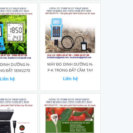
MÁY ĐO DINH DƯỠNG N-
 DINH DƯỠNG N-
P-K TRONG ĐẤT CẦM TAY
NG ĐẤT SEM2270
Liên hệ
Liên hệ