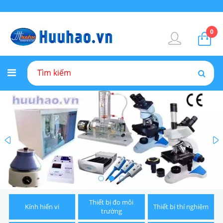
0
prev
Thiết bị đo môi
Kính hiển vi
Thiết bị thí nghiệm
trường