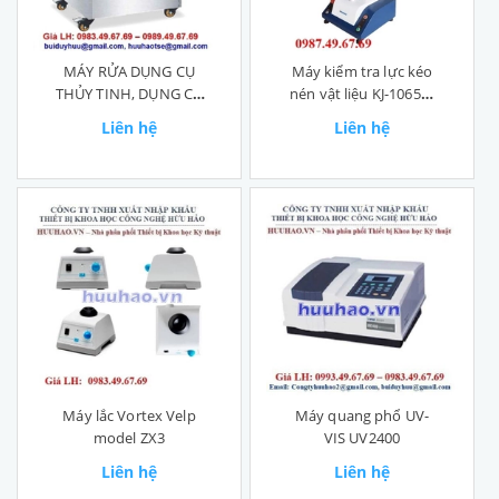
MÁY RỬA DỤNG CỤ
Máy kiểm tra lực kéo
THỦY TINH, DỤNG CỤ
nén vật liệu KJ-1065A-
THÍ NGHIỆM
H
Liên hệ
Liên hệ
Máy lắc Vortex Velp
Máy quang phổ UV-
model ZX3
VIS UV2400
Liên hệ
Liên hệ