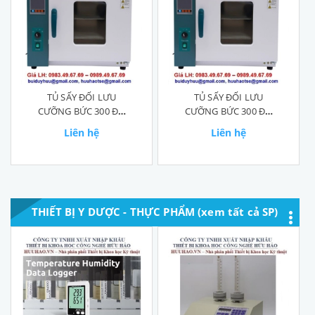
TỦ SẤY ĐỐI LƯU
TỦ SẤY ĐỐI LƯU
CƯỠNG BỨC 300 ĐỘ
CƯỠNG BỨC 300 ĐỘ
DHG-9140B
DHG-9070B
Liên hệ
Liên hệ
THIẾT BỊ Y DƯỢC - THỰC PHẨM (xem tất cả SP)