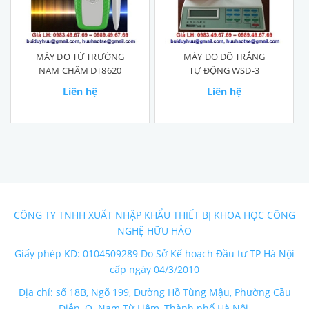
MÁY ĐO TỪ TRƯỜNG
MÁY ĐO ĐỘ TRẮNG
NAM CHÂM DT8620
TỰ ĐỘNG WSD-3
Liên hệ
Liên hệ
CÔNG TY TNHH XUẤT NHẬP KHẨU THIẾT BỊ KHOA HỌC CÔNG
NGHỆ HỮU HẢO
Giấy phép KD: 0104509289 Do Sở Kế hoạch Đầu tư TP Hà Nội
cấp ngày 04/3/2010
Địa chỉ: số 18B, Ngõ 199, Đường Hồ Tùng Mậu, Phường Cầu
Diễn, Q. Nam Từ Liêm, Thành phố Hà Nội.