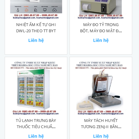
NHIỆT ẨM KẾ TỰ GHI
MÁY ĐO TỶ TRỌNG
DWL-20 THEO TT BYT
BỘT, MÁY ĐO MẬT ĐỘ
BỘT
Liên hệ
Liên hệ
TỦ LẠNH TRƯNG BÀY
MÁY TÁCH HUYẾT
THUỐC TIÊU CHUẨN
TƯƠNG ZENJ-II BẰNG
GSP
TAY
Liên hệ
Liên hệ