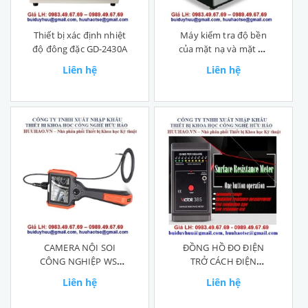
Thiết bị xác định nhiệt
Máy kiểm tra độ bền
độ đông đặc GD-2430A
của mặt nạ và mặt nạ
phòng độc GT-RA03
Liên hệ
Liên hệ
CAMERA NỘI SOI
ĐỒNG HỒ ĐO ĐIỆN
CÔNG NGHIỆP WS-
TRỞ CÁCH ĐIỆN
K2820G
VICTOR 385
Liên hệ
Liên hệ