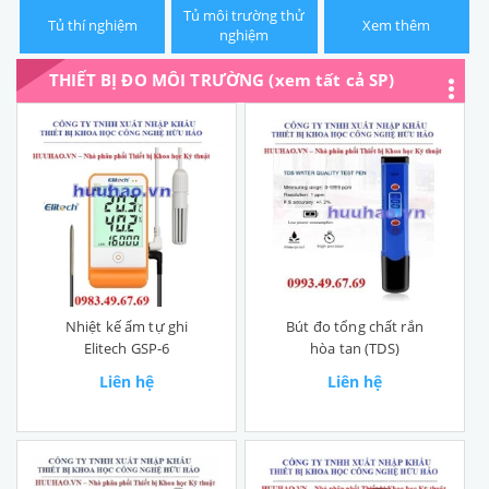
Tủ môi trường thử
Tủ thí nghiệm
Xem thêm
nghiệm
THIẾT BỊ ĐO MÔI TRƯỜNG (xem tất cả SP)
Nhiệt kế ẩm tự ghi
Bút đo tổng chất rắn
Elitech GSP-6
hòa tan (TDS)
Liên hệ
Liên hệ