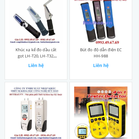
Khúc xạ kế đo dầu cắt
Bút đo độ dẫn điện EC
gọt LH-T20, LH-T32,
HH-988
LH-T80
Liên hệ
Liên hệ