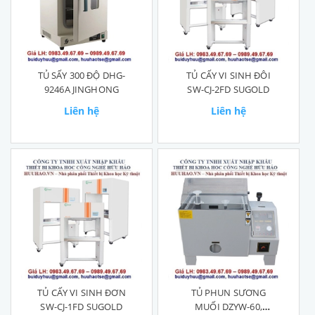
TỦ SẤY 300 ĐỘ DHG-
TỦ CẤY VI SINH ĐÔI
9246A JINGHONG
SW-CJ-2FD SUGOLD
Liên hệ
Liên hệ
TỦ CẤY VI SINH ĐƠN
TỦ PHUN SƯƠNG
SW-CJ-1FD SUGOLD
MUỐI DZYW-60,