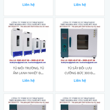
DZYW-90, DZYW-120
Liên hệ
Liên hệ
TỦ MÔI TRƯỜNG, TỦ
TỦ SẤY ĐỐI LƯU
ẤM LẠNH NHIỆT ĐỘ,
CƯỠNG BỨC 300 ĐỘ
ĐỘ ẨM
DHG-9210B
Liên hệ
Liên hệ