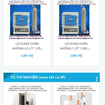
LÒ NUNG CHÂN
LÒ NUNG CHÂN
KHÔNG 4.5 LÍT 1.200
KHÔNG 1 LÍT 1.200 ĐỘ
ĐỘ SA2-2-12TP
SA2-1-12TP
Liên hệ
Liên hệ
TỦ THÍ NGHIỆM (xem tất cả SP)