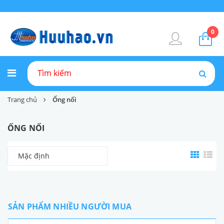
0
Trang chủ
Ống nối
ỐNG NỐI
Mặc định
SẢN PHẨM NHIỀU NGƯỜI MUA