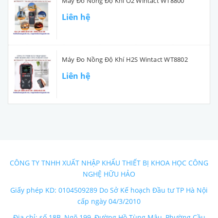
Máy Đo Nồng Độ Khí O2 Wintact WT8800
Liên hệ
Máy Đo Nồng Độ Khí H2S Wintact WT8802
Liên hệ
CÔNG TY TNHH XUẤT NHẬP KHẨU THIẾT BỊ KHOA HỌC CÔNG
NGHỆ HỮU HẢO
Giấy phép KD: 0104509289 Do Sở Kế hoạch Đầu tư TP Hà Nội
cấp ngày 04/3/2010
Địa chỉ: số 18B, Ngõ 199, Đường Hồ Tùng Mậu, Phường Cầu