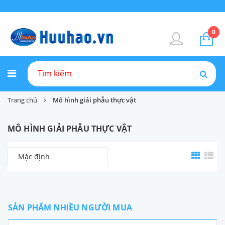
0
Trang chủ
Mô hình giải phẫu thực vật
MÔ HÌNH GIẢI PHẪU THỰC VẬT
Mặc định
SẢN PHẨM NHIỀU NGƯỜI MUA