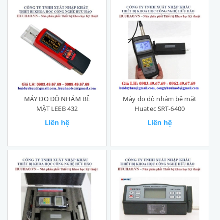
MÁY ĐO ĐỘ NHÁM BỀ
Máy đo độ nhám bề mặt
MẶT LEEB 432
Huatec SRT-6400
Liên hệ
Liên hệ