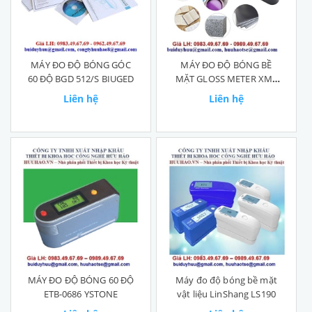
MÁY ĐO ĐỘ BÓNG GÓC
MÁY ĐO ĐỘ BÓNG BỀ
60 ĐỘ BGD 512/S BIUGED
MẶT GLOSS METER XM6
JND
Liên hệ
Liên hệ
MÁY ĐO ĐỘ BÓNG 60 ĐỘ
Máy đo độ bóng bề mặt
ETB-0686 YSTONE
vật liệu LinShang LS190