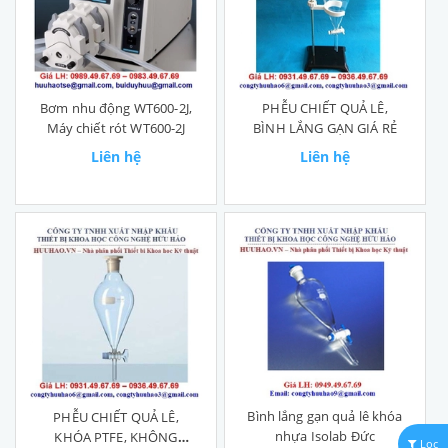
Bơm nhu động WT600-2J,
PHỄU CHIẾT QUẢ LÊ,
Máy chiết rót WT600-2J
BÌNH LẮNG GẠN GIÁ RẺ
Liên hệ
Liên hệ
Bình lắng gạn quả lê khóa
PHỄU CHIẾT QUẢ LÊ,
nhựa Isolab Đức
KHÓA PTFE, KHÔNG
Lọc