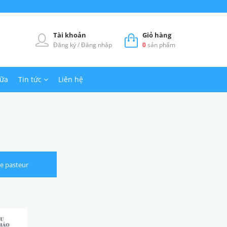
Tài khoản
Giỏ hàng
Đăng ký
/
Đăng nhập
0
sản phẩm
hữa
Tin tức
Liên hệ
te pasteur