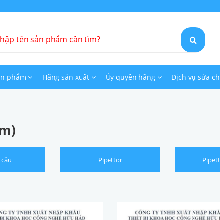
ản phẩm
Hãng sản xuất
Ủy quyền hãng
Dịch vụ sửa c
ẩm)
 cầu
Pipettor
Pipet