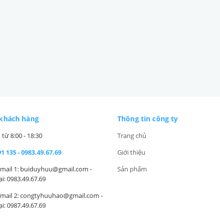
 khách hàng
Thông tin công ty
 từ 8:00 - 18:30
Trang chủ
1 135 - 0983.49.67.69
Giới thiệu
Email 1: buiduyhuu@gmail.com -
Sản phẩm
i: 0983.49.67.69
Email 2: congtyhuuhao@gmail.com -
i: 0987.49.67.69