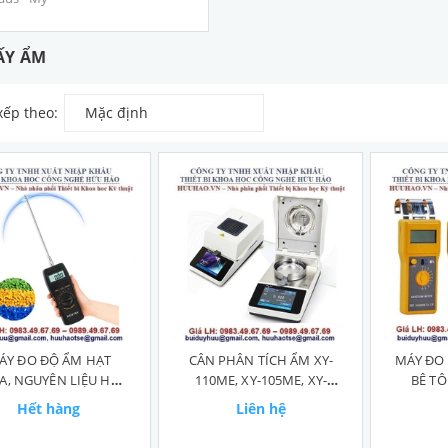
ẤY ẨM
xếp theo:
Mặc định
ÁY ĐO ĐỘ ẨM HẠT
CÂN PHÂN TÍCH ẨM XY-
MÁY ĐO 
, NGUYÊN LIỆU HÓA
110ME, XY-105ME, XY-
BÊ TÔ
CHẤT JK-100C
101ME
Hết hàng
Liên hệ