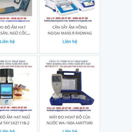
ĐO ĐỘ ẨM HẠT
CÂN SẤY ẨM HỒNG
SẢN, NGŨ CỐC
NGOẠI MA50.R RADWAG
GMK-303
Liên hệ
Liên hệ
 ĐỘ ẨM HẠT NGŨ
MÁY ĐO HOẠT ĐỘ CỦA
 TAY SKZ111B-2
NƯỚC WA-160A AMITTARI
Liên hệ
Liên hệ