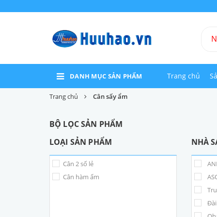
Trang chủ
S
DANH MỤC SẢN PHẨM
Trang chủ
Cân sấy ẩm
BỘ LỌC SẢN PHẨM
LOẠI SẢN PHẨM
NHÀ S
Cân 2 số lẻ
AND
Cân hàm ẩm
ASO
Tr
Đài
Oha