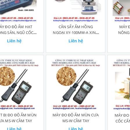
ÁY ĐO ĐỘ ẨM HẠT
CÂN SẤY ẨM HỒNG
MÁY 
NG SẢN, NGŨ CỐC
NGOẠI XY-100MW-A XING
NÔNG 
GMK-303F
YUN
Liên hệ
Liên hệ
ẾT BỊ ĐO ĐỘ ẨM MÙN
MÁY ĐO ĐỘ ẨM MÙN CƯA
MÁY ĐO
ƯA MS-W CẦM TAY
MS-W CẦM TAY
CỐC CẨM
Liên hệ
Liên hệ