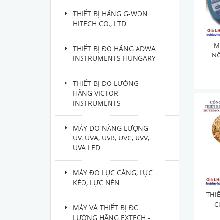
THIẾT BỊ HÃNG G-WON
HITECH CO., LTD
M
THIẾT BỊ ĐO HÃNG ADWA
NÔ
INSTRUMENTS HUNGARY
THIẾT BỊ ĐO LƯỜNG
HÃNG VICTOR
INSTRUMENTS
MÁY ĐO NĂNG LƯỢNG
UV, UVA, UVB, UVC, UVV,
UVA LED
MÁY ĐO LỰC CĂNG, LỰC
KÉO, LỰC NÉN
THI
C
MÁY VÀ THIẾT BỊ ĐO
LƯỜNG HÃNG EXTECH -