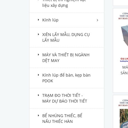
liệu xây dựng
Kính lúp
XIÊN LẤY MẪU, DỤNG CỤ
LẤY MẪU
MÁY VÀ THIẾT BỊ NGÀNH
DỆT MAY
MÁ
SẢN
Kính lúp để bàn, kẹp bàn
PDOK
TRẠM ĐO THỜI TIẾT -
MÁY DỰ BÁO THỜI TIẾT
BỂ NHÚNG THIẾC, BỂ
NẤU THIẾC HÀN