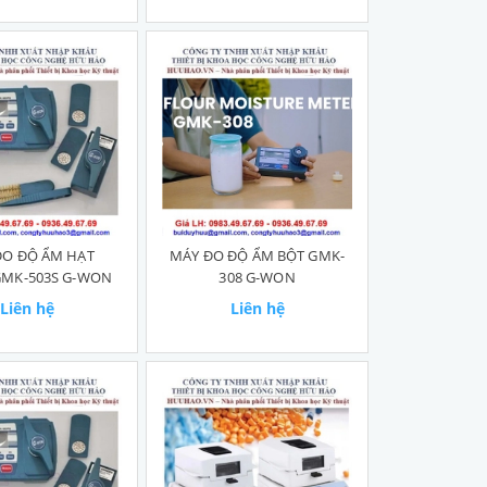
ĐO ĐỘ ẨM HẠT
MÁY ĐO ĐỘ ẨM BỘT GMK-
GMK-503S G-WON
308 G-WON
Liên hệ
Liên hệ