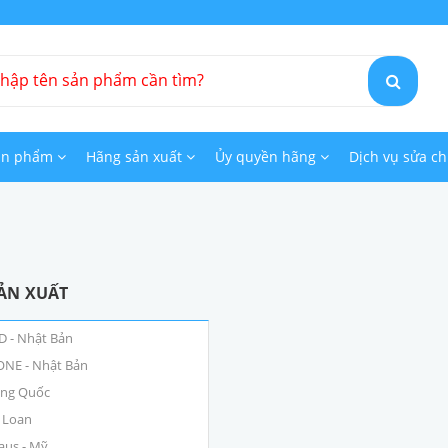
ản phẩm
Hãng sản xuất
Ủy quyền hãng
Dịch vụ sửa c
ẢN XUẤT
 - Nhật Bản
NE - Nhật Bản
ung Quốc
 Loan
us - Mỹ