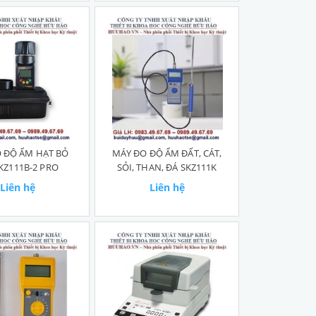
 ĐỘ ẨM HẠT BỎ
MÁY ĐO ĐỘ ẨM ĐẤT, CÁT,
SKZ111B-2 PRO
SỎI, THAN, ĐÁ SKZ111K
Liên hệ
Liên hệ