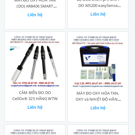
MÁY ĐO OXY HÒA TAN
DO MS200 easySense
(DO) AR8406 SMART
Online
SENSOR
Liên hệ
Liên hệ
CẢM BIẾN ĐO DO
MÁY ĐO OXY HÒA TAN,
CellOx® 325 HÃNG WTW
OXY và NHIỆT ĐỘ HÃNG
WATER ID – ĐỨC
Liên hệ
Liên hệ