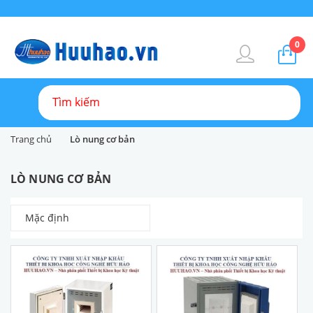
0
Trang chủ
Lò nung cơ bản
LÒ NUNG CƠ BẢN
Mặc định