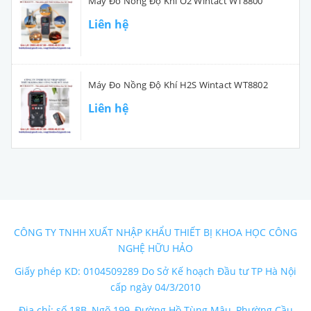
Máy Đo Nồng Độ Khí O2 Wintact WT8800
Liên hệ
Máy Đo Nồng Độ Khí H2S Wintact WT8802
Liên hệ
CÔNG TY TNHH XUẤT NHẬP KHẨU THIẾT BỊ KHOA HỌC CÔNG
NGHỆ HỮU HẢO
Giấy phép KD: 0104509289 Do Sở Kế hoạch Đầu tư TP Hà Nội
cấp ngày 04/3/2010
Địa chỉ: số 18B, Ngõ 199, Đường Hồ Tùng Mậu, Phường Cầu