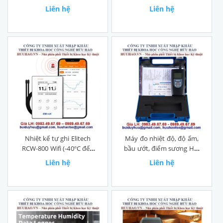
Liên hệ
Liên hệ
Nhiệt kế tự ghi Elitech
Máy đo nhiệt độ, độ ẩm,
RCW-800 Wifi (-40ºC đến
bầu ướt, điểm sương HT-
80ºC)
1292D
Liên hệ
Liên hệ