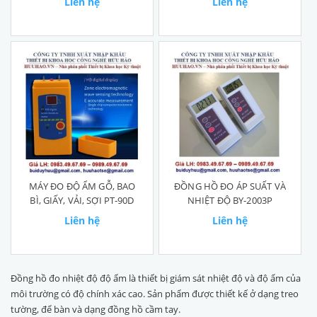
Liên hệ
Liên hệ
MÁY ĐO ĐỘ ẨM GỖ, BAO
ĐỒNG HỒ ĐO ÁP SUẤT VÀ
BÌ, GIẤY, VẢI, SỢI PT-90D
NHIỆT ĐỘ BY-2003P
Liên hệ
Liên hệ
Đồng hồ đo nhiệt độ độ ẩm là thiết bị giám sát nhiệt độ và độ ẩm của
môi trường có độ chính xác cao. Sản phẩm được thiết kế ở dạng treo
tường, để bàn và dạng đồng hồ cầm tay.