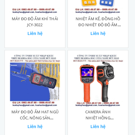
MÁY ĐO ĐỘ ẨM KHÍ THẢI
NHIỆT ẨM KẾ, ĐỒNG HỒ
JCY-3022
ĐO NHIỆT ĐỘ ĐỘ ẨM
DC107
Liên hệ
Liên hệ
MÁY ĐO ĐỘ ẨM HẠT NGŨ
CAMERA ẢNH
CỐC, NÔNG SẢN
NHIỆT HỒNG
MD915plus
NGOẠI ST8550A
Liên hệ
Liên hệ