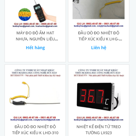
MÁY ĐO ĐỘ ẨM HẠT
ĐẦU DÒ ĐO NHIỆT ĐỘ
NHỰA, NGUYÊN LIỆU
TIẾP XÚC KIỂU K LHG-
HÓA CHẤT JK-100C
600℃
Hết hàng
Liên hệ
ĐẦU DÒ ĐO NHIỆT ĐỘ
NHIỆT KẾ ĐIỆN TỬ TREO
TIẾP XÚC KIỂU K LHD-310
TƯỜNG LX923