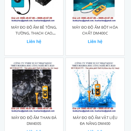
MÁY ĐO ĐỘ ẨM BÊ TÔNG,
MÁY ĐO ĐỘ ẨM BỘT HÓA
TƯỜNG, THẠCH CAO
CHẤT DM400C
EM4806
Liên hệ
Liên hệ
MÁY ĐO ĐỘ ẨM THAN ĐÁ
MÁY ĐO ĐỘ ẨM VẬT LIỆU
DM400S
ĐA NĂNG DM400