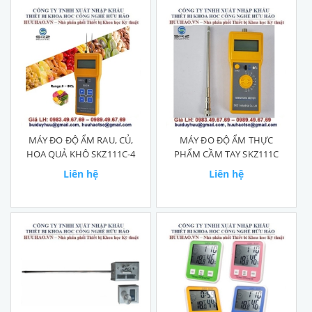
MÁY ĐO ĐỘ ẨM RAU, CỦ,
MÁY ĐO ĐỘ ẨM THỰC
HOA QUẢ KHÔ SKZ111C-4
PHẨM CẦM TAY SKZ111C
Liên hệ
Liên hệ