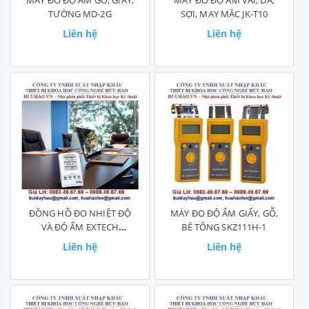
MÁY ĐO ĐỘ ẨM GỖ, GIẤY,
MÁY ĐO ĐỘ ẨM VẢI, DA,
TƯỜNG MD-2G
SỢI, MAY MẶC JK-T10
Liên hệ
Liên hệ
ĐỒNG HỒ ĐO NHIỆT ĐỘ
MÁY ĐO ĐỘ ẨM GIẤY, GỖ,
VÀ ĐỘ ẨM EXTECH
BÊ TÔNG SKZ111H-1
445702
Liên hệ
Liên hệ