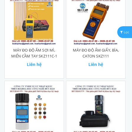
Lọc
MÁY ĐO ĐỘ ẨM SỢI MÌ,
MÁY ĐO ĐỘ ẨM GIẤY, BÌA,
MIẾN CẦM TAY SKZ111C-1
CATON SKZ111
Liên hệ
Liên hệ