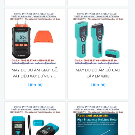
MÁY ĐO ĐỘ ẨM GIẤY, GỖ,
MÁY ĐO ĐỘ ẨM GỖ CAO
VẬT LIỆU XÂY DỰNG YW-
CẤP EM4808
212
Liên hệ
Liên hệ