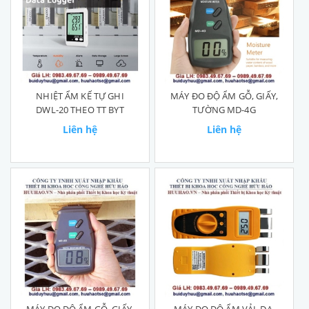
NHIỆT ẨM KẾ TỰ GHI
MÁY ĐO ĐỘ ẨM GỖ, GIẤY,
DWL-20 THEO TT BYT
TƯỜNG MD-4G
Liên hệ
Liên hệ