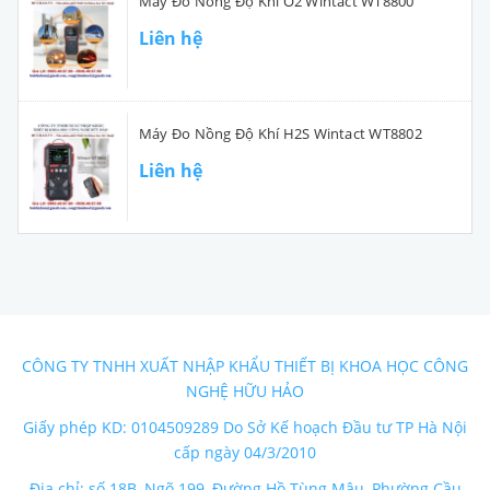
Máy Đo Nồng Độ Khí O2 Wintact WT8800
Liên hệ
Máy Đo Nồng Độ Khí H2S Wintact WT8802
Liên hệ
CÔNG TY TNHH XUẤT NHẬP KHẨU THIẾT BỊ KHOA HỌC CÔNG
NGHỆ HỮU HẢO
Giấy phép KD: 0104509289 Do Sở Kế hoạch Đầu tư TP Hà Nội
cấp ngày 04/3/2010
Địa chỉ: số 18B, Ngõ 199, Đường Hồ Tùng Mậu, Phường Cầu