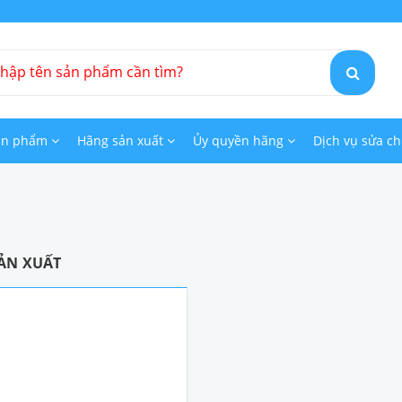
ản phẩm
Hãng sản xuất
Ủy quyền hãng
Dịch vụ sửa c
ẢN XUẤT