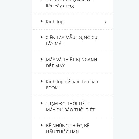
liệu xây dựng
Kính lúp
XIÊN LẤY MẪU, DỤNG CỤ
LẤY MẪU
MÁY VÀ THIẾT BỊ NGÀNH
DỆT MAY
Kính lúp để bàn, kẹp bàn
PDOK
TRẠM ĐO THỜI TIẾT -
MÁY DỰ BÁO THỜI TIẾT
BỂ NHÚNG THIẾC, BỂ
NẤU THIẾC HÀN