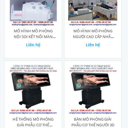
MÔ HÌNH MÔ PHỎNG
MÔ HÌNH MÔ PHỎNG
NỘI SOI KẾT NỐI MÀN
NGƯỜI CAO CẤP NHẤT
HÌNH
GD/10000
Liên hệ
Liên hệ
HỆ THỐNG MÔ PHỎNG
BÀN MÔ PHỎNG GIẢI
GIẢI PHẪU CƠ THỂ
PHẪU CƠ THỂ NGƯỜI 3D