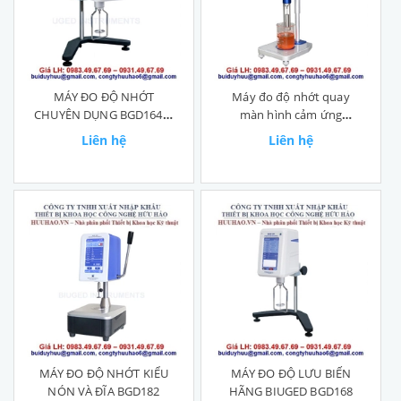
MÁY ĐO ĐỘ NHỚT
Máy đo độ nhớt quay
CHUYÊN DỤNG BGD164 &
màn hình cảm ứng
BGD165
BGD162
Liên hệ
Liên hệ
MÁY ĐO ĐỘ NHỚT KIỂU
MÁY ĐO ĐỘ LƯU BIẾN
NÓN VÀ ĐĨA BGD182
HÃNG BIUGED BGD168