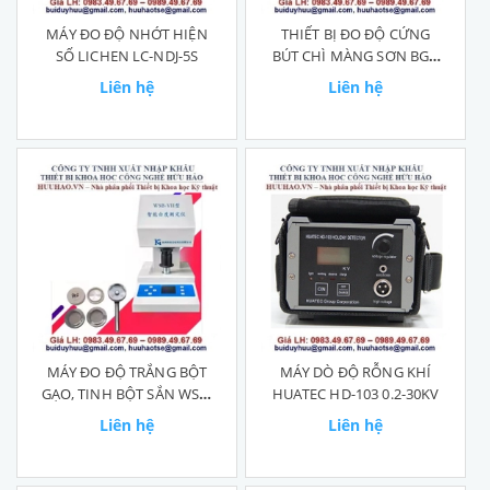
MÁY ĐO ĐỘ NHỚT HIỆN
THIẾT BỊ ĐO ĐỘ CỨNG
SỐ LICHEN LC-NDJ-5S
BÚT CHÌ MÀNG SƠN BGD
505
Liên hệ
Liên hệ
MÁY ĐO ĐỘ TRẮNG BỘT
MÁY DÒ ĐỘ RỖNG KHÍ
GẠO, TINH BỘT SẮN WSB-
HUATEC HD-103 0.2-30KV
VII
Liên hệ
Liên hệ