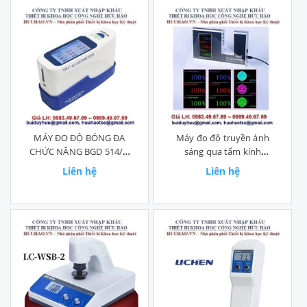
MÁY ĐO ĐỘ BÓNG ĐA
Máy đo độ truyền ánh
CHỨC NĂNG BGD 514/1,
sáng qua tấm kính
BGD 514/3
Linshang LS183
Liên hệ
Liên hệ