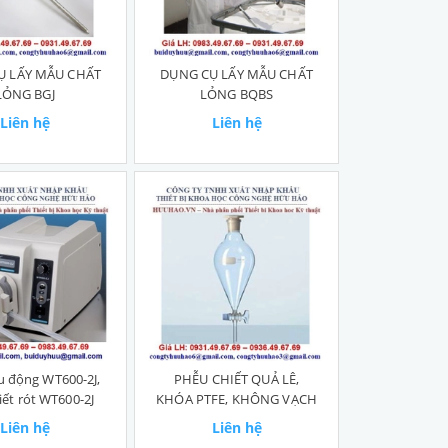
Ụ LẤY MẪU CHẤT
DỤNG CỤ LẤY MẪU CHẤT
LỎNG BGJ
LỎNG BQBS
Liên hệ
Liên hệ
 động WT600-2J,
PHỄU CHIẾT QUẢ LÊ,
ết rót WT600-2J
KHÓA PTFE, KHÔNG VẠCH
Liên hệ
Liên hệ