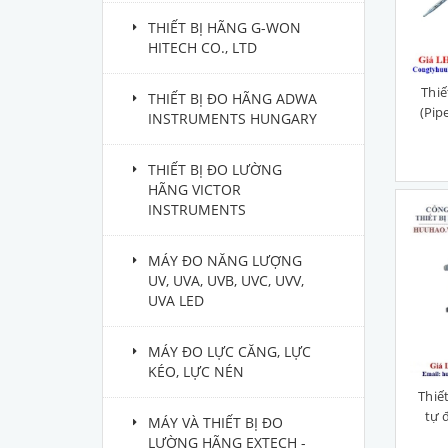
THIẾT BỊ HÃNG G-WON
HITECH CO., LTD
Thiế
THIẾT BỊ ĐO HÃNG ADWA
(Pip
INSTRUMENTS HUNGARY
THIẾT BỊ ĐO LƯỜNG
HÃNG VICTOR
INSTRUMENTS
MÁY ĐO NĂNG LƯỢNG
UV, UVA, UVB, UVC, UVV,
UVA LED
MÁY ĐO LỰC CĂNG, LỰC
KÉO, LỰC NÉN
Thiế
tự 
MÁY VÀ THIẾT BỊ ĐO
LƯỜNG HÃNG EXTECH -