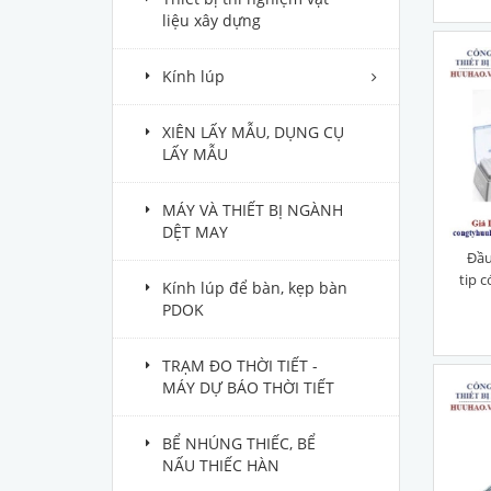
liệu xây dựng
Kính lúp
XIÊN LẤY MẪU, DỤNG CỤ
LẤY MẪU
MÁY VÀ THIẾT BỊ NGÀNH
DỆT MAY
Đầu
tip 
Kính lúp để bàn, kẹp bàn
PDOK
TRẠM ĐO THỜI TIẾT -
MÁY DỰ BÁO THỜI TIẾT
BỂ NHÚNG THIẾC, BỂ
NẤU THIẾC HÀN