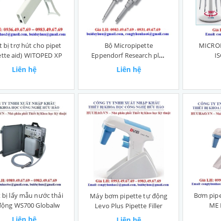
MICRO
t bị trợ hút cho pipet
Bộ Micropipette
I
ette aid) WITOPED XP
Eppendorf Research plus
– Đức
Liên hệ
Liên hệ
t bị lấy mẫu nước thải
Bơm pipe
Máy bơm pipette tự động
động WS700 Globalw
ME P
Levo Plus Pipette Filler
Liên hệ
Liên hệ