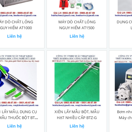
ÁY DÒ CHẤT LỎNG
MÁY DÒ CHẤT LỎNG
DỤNG C
GUY HIỂM AT1000
NGUY HIỂM AT1500
Liên hệ
Liên hệ
N LẤY MẪU, DỤNG CỤ
XIÊN LẤY MẪU BỘT, MẪU
Bơm nhu
MẪU THUỐC BỘT BTZ-
HẠT NHIỀU CẤP BTZ-G
Máy chi
J
Liên hệ
Liên hệ