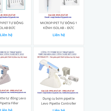
PIPET TỰ ĐỘNG
MICROPIPET TỰ ĐỘNG 1
SOLAB ĐỨC
KÊNH ISOLAB – ĐỨC
Liên hệ
Liên hệ
tte tự động Levo
Dụng cụ bơm pipette
ipette Filler
Levo Pipette Controller
Liên hệ
Liên hệ