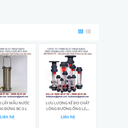
Ụ LẤY MẪU NƯỚC
LƯU LƯỢNG KẾ ĐO CHẤT
G ĐỨNG BC-S-L
LỎNG ĐƯỜNG ỐNG LZS-
100
Liên hệ
Liên hệ