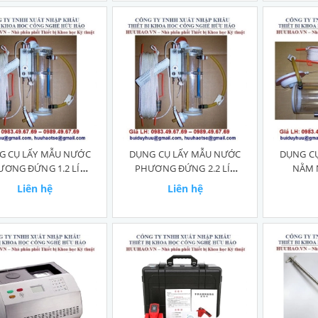
G CỤ LẤY MẪU NƯỚC
DỤNG CỤ LẤY MẪU NƯỚC
DỤNG C
ƯƠNG ĐỨNG 1.2 LÍT
PHƯƠNG ĐỨNG 2.2 LÍT
NẰM N
WSV1.2
WSV2.2
Liên hệ
Liên hệ