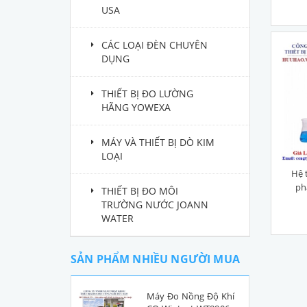
USA
CÁC LOẠI ĐÈN CHUYÊN
DỤNG
THIẾT BỊ ĐO LƯỜNG
HÃNG YOWEXA
MÁY VÀ THIẾT BỊ DÒ KIM
LOẠI
Hệ 
ph
THIẾT BỊ ĐO MÔI
TRƯỜNG NƯỚC JOANN
WATER
SẢN PHẨM NHIỀU NGƯỜI MUA
Máy Đo Nồng Độ Khí