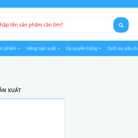
ản phẩm
Hãng sản xuất
Ủy quyền hãng
Dịch vụ sửa c
ẢN XUẤT