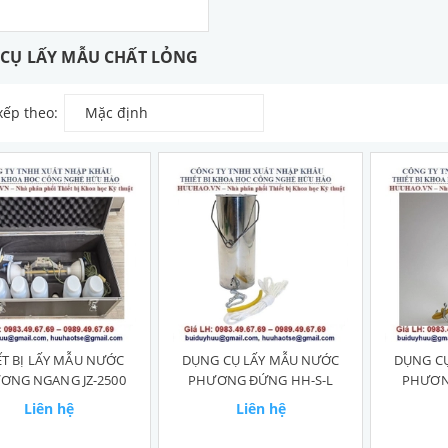
CỤ LẤY MẪU CHẤT LỎNG
xếp theo:
Mặc định
ẾT BỊ LẤY MẪU NƯỚC
DỤNG CỤ LẤY MẪU NƯỚC
DỤNG C
ƠNG NGANG JZ-2500
PHƯƠNG ĐỨNG HH-S-L
PHƯƠN
Liên hệ
Liên hệ