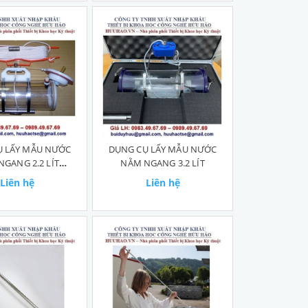
Ụ LẤY MẪU NƯỚC
DỤNG CỤ LẤY MẪU NƯỚC
GANG 2.2 LÍT
NẰM NGANG 3.2 LÍT
WSH2.2
Liên hệ
Liên hệ