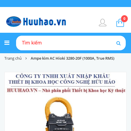
0
Trang chủ
Ampe kìm AC Hioki 3280-20F (1000A, True RMS)