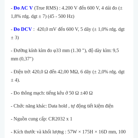
-
Đo AC V
(True RMS) : 4.200 V đến 600 V, 4 dải đo (±
1,8% rdg. dgt ± 7) (45 - 500 Hz)
-
Đo DCV
: 420,0 mV đến 600 V, 5 dãy (± 1,0% rdg. dgt
± 3)
- Đường kính kìm đo φ33 mm (1.30 "), độ dày kìm: 9,5
mm (0,37")
- Điện trở: 420,0 Ω đến 42,00 MΩ, 6 dãy (± 2,0% rdg. dgt
± 4).
- Đo thông mạch: tiếng kêu ở 50 Ω ±40 Ω
- Chức năng khác: Data hold , tự động tiết kiệm điện
- Nguồn cung cấp: CR2032 x 1
- Kích thước và khối lượng : 57W × 175H × 16D mm, 100