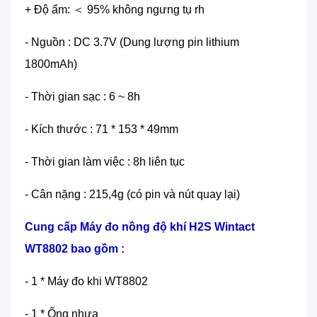
+ Đ
ộ ẩm:
＜
95% không ngưng t
ụ rh
- Ngu
ồn : DC 3.7V (Dung lư
ợng pin lithium
1800mAh)
- Thời gian sạc : 6 ~ 8h
- K
ích thư
ớc : 71 * 153 * 49mm
- Thơ
̀i gian làm việc : 8h liên tục
- Cân n
ặng : 215,4g (c
ó pin và nút quay l
ại)
Cung c
ấp
Máy đo n
ồng độ khí H2S Wintact
WT8802
bao gồm :
- 1 * Máy đo khi WT8802
- 1 *
Ống nhựa