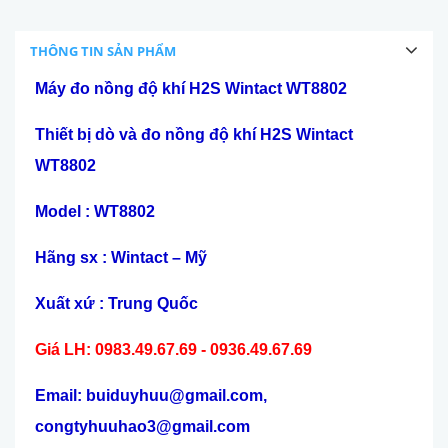
THÔNG TIN SẢN PHẨM
Máy đo n
ồng độ khí H2S Wintact WT8802
Thiết bị dò và đo nồng độ khí H2S Wintact
WT8802
Model : WT8802
Hãng sx : Wintact – Mỹ
Xuất x
ư
́ : Trung Quốc
Giá LH: 0983.49.67.69 - 0936.49.67.69
Email: buiduyhuu@gmail.com,
congtyhuuhao3@gmail.com