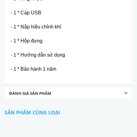
-
1 * C
áp USB
- 1 * N
ắp hiệu chỉnh kh
í
- 1 * H
ộp đư
̣ng
- 1 * H
ướng dẫn sử dụng
-
1 * Ba
̉o hành 1 n
ăm
ĐÁNH GIÁ SẢN PHẨM
SẢN PHẨM CÙNG LOẠI