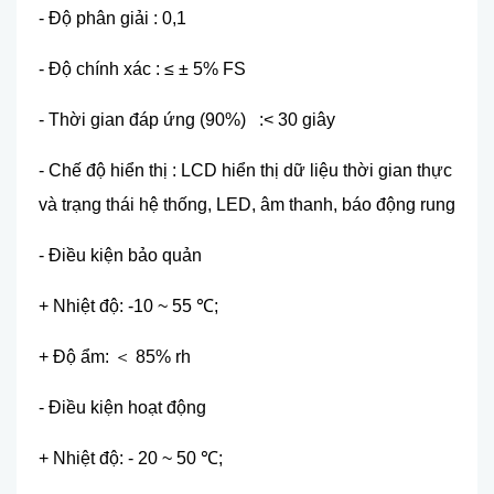
- Đ
ộ phân giải : 0,1
- Độ chính xác : ≤ ± 5% FS
- Th
ời gian đ
áp
ứng (90%) :< 30 gi
ây
- Ch
ế độ hi
ển thị : LCD hi
ển thị dữ liệu thời gian thực
v
à tr
ạng th
ái h
ệ thống, LED,
âm thanh, báo đ
ộng rung
- Điều kiện bảo quản
+ Nhiệt độ: -10 ~ 55
℃
;
+ Đ
ộ ẩm:
＜
85% rh
- Đi
ều kiện hoạt động
+ Nhiệt độ: - 20 ~ 50
℃
;