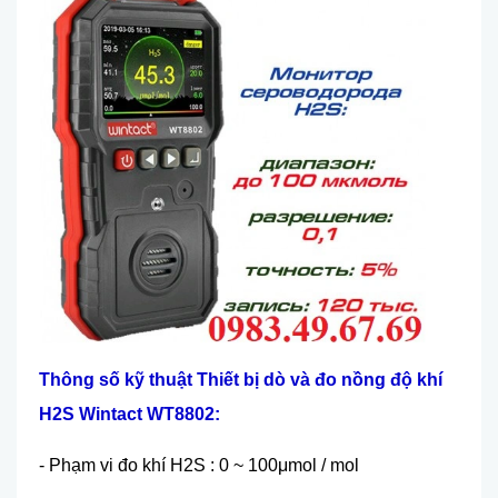
Thông số kỹ thuật Thiết bị dò và đo nồng độ khí
H2S Wintact WT8802:
- Ph
ạm vi đo khí H2S : 0 ~ 100
μmol / mol