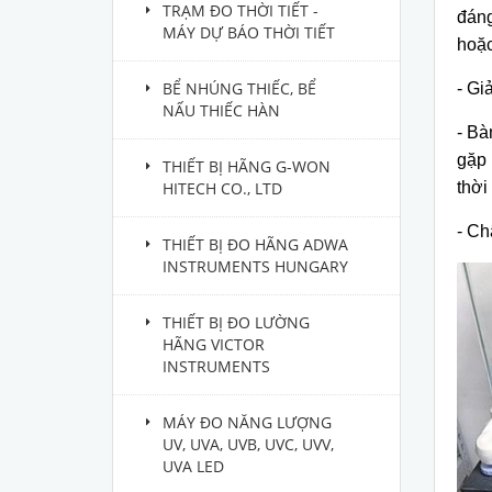
TRẠM ĐO THỜI TIẾT -
đán
MÁY DỰ BÁO THỜI TIẾT
hoặc
BỂ NHÚNG THIẾC, BỂ
- Gi
NẤU THIẾC HÀN
- B
à
g
ặp
THIẾT BỊ HÃNG G-WON
HITECH CO., LTD
th
ời
- Ch
THIẾT BỊ ĐO HÃNG ADWA
INSTRUMENTS HUNGARY
THIẾT BỊ ĐO LƯỜNG
HÃNG VICTOR
INSTRUMENTS
MÁY ĐO NĂNG LƯỢNG
UV, UVA, UVB, UVC, UVV,
UVA LED