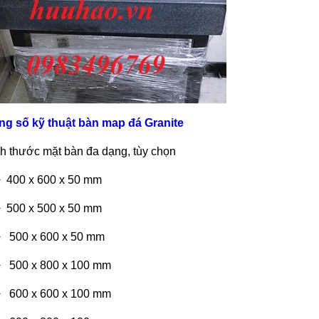
ng s
ố kỹ thuật b
àn map đá Granite
ch thư
ớc mặt b
àn đa d
ạng, t
ùy ch
ọn
400
x
600
x
50 mm
500
x
500
x
50 mm
500
x
600
x
50 mm
500
x
800
x
100 mm
600
x
600
x
100 mm