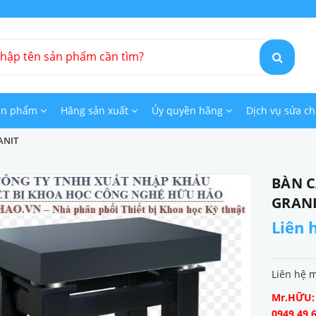
ản phẩm
Hãng sản xuất
Ủy quyền hãng
Dịch vụ sửa c
ANIT
BÀN 
GRAN
Liên 
Liên hệ 
Mr.HỮU: 0
0949.49.6