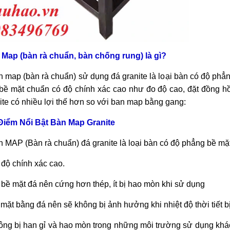
 Map (bàn rà chuẩn, bàn chống rung) là gì?
n map (bàn rà chu
ẩn) sử dụng đ
á granite là lo
ại b
àn có đ
ộ phẳn
bề mặt chuẩn c
ó đ
ộ ch
ính xác cao như đo đ
ộ cao, đặt đồng h
ite có nhi
ều lợi thế hơn so với ban map bằng gang:
Điểm Nổi Bật B
àn Map Granite
n MAP (Bàn rà chu
ẩn) đ
á granite là lo
ại b
àn có đ
ộ phẳng bề mặ
 đ
ộ ch
ính xác cao.
 b
ề mặt đ
á nên c
ứng hơn th
ép, ít b
ị hao m
òn khi s
ử dụng
 mặt bằng đ
á nên s
ẽ kh
ông b
ị ảnh hưởng khi nhiệt độ thời tiết bị
ông b
ị han gỉ v
à hao mòn trong nh
ững m
ôi trư
ờng sử dụng kh
á