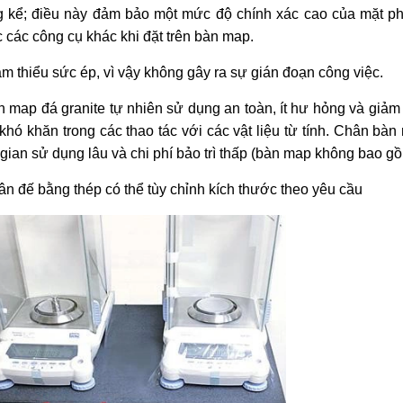
g k
ể; điều n
ày đ
ảm bảo một mức độ ch
ính xác cao c
ủa mặt p
 c
ác công c
ụ kh
ác khi đ
ặt tr
ên bàn map.
ảm thiểu sức
ép, vì v
ậy kh
ông gây ra s
ự gi
án đo
ạn c
ông vi
ệc.
n map đá granite t
ự nhi
ên s
ử dụng an to
àn, ít hư h
ỏng v
à gi
ảm 
 kh
ó khăn trong các thao tác v
ới c
ác v
ật liệu từ t
ính. Chân bàn
 gian sử dụng l
âu và chi phí b
ảo tr
ì th
ấp (b
àn map không bao g
ồ
ân đ
ế bằng th
ép có th
ể t
ùy ch
ỉnh k
ích thư
ớc theo y
êu c
ầu