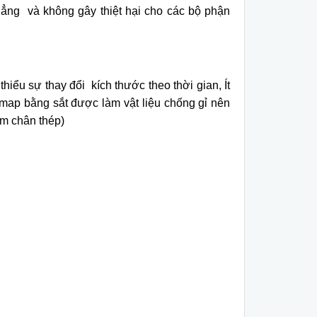
hẳng v
à không gây thi
ệt hại cho c
ác b
ộ phận
thiểu sự thay đổi k
ích thư
ớc theo thời gian,
Ít
 map b
ằng sắt được l
àm v
ật liệu chống gỉ n
ên
m ch
ân thép)