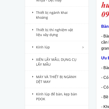
Nhựa - Dệt may
Thiết bị ngành khai
khoáng
B
àn
Thiết bị thí nghiệm vật
liệu xây dựng
- Bà
cần 
Kính lúp
gran
Ưu 
XIÊN LẤY MẪU, DỤNG CỤ
LẤY MẪU
- Bà
MÁY VÀ THIẾT BỊ NGÀNH
- C
ó
DỆT MAY
- Có
Kính lúp để bàn, kẹp bàn
- Bề
PDOK
- Kh