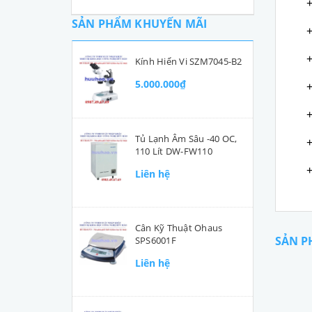
+ 
SẢN PHẨM KHUYẾN MÃI
+ 
+ 
Kính Hiển Vi SZM7045-B2
5.000.000₫
+ 
+ 
Tủ Lạnh Âm Sâu -40 OC,
+ 
110 Lít DW-FW110
+ 
Liên hệ
Cân Kỹ Thuật Ohaus
SẢN P
SPS6001F
Liên hệ