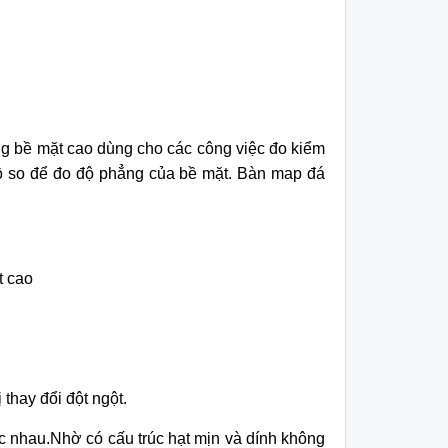
g bề mặt cao d
ùng cho các công vi
ệc đo kiểm
ồ so để đo độ phẳng của bề mặt. B
àn map đá
t cao
 thay đổi đột ngột.
c nhau.Nh
ờ c
ó c
ấu tr
úc h
ạt mịn v
à dính không