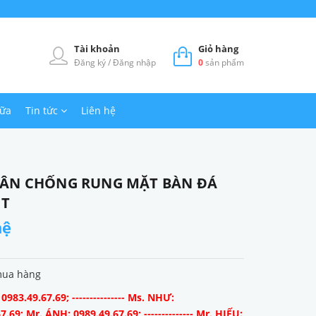
Tài khoản
Giỏ hàng
Đăng ký
/
Đăng nhập
0
sản phẩm
hữa
Tin tức
Liên hệ
CÂN CHỐNG RUNG MẶT BÀN ĐÁ
IT
hệ
mua hàng
983.49.67.69; --------------- Ms. NHƯ:
7.69; Mr. ÁNH: 0989.49.67.69; -------------- Mr. HIẾU: