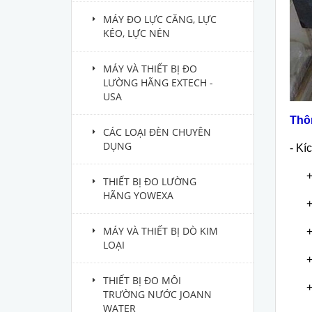
MÁY ĐO LỰC CĂNG, LỰC
KÉO, LỰC NÉN
MÁY VÀ THIẾT BỊ ĐO
LƯỜNG HÃNG EXTECH -
USA
Th
ô
CÁC LOẠI ĐÈN CHUYÊN
DỤNG
- Kí
+ 
THIẾT BỊ ĐO LƯỜNG
HÃNG YOWEXA
+ 
MÁY VÀ THIẾT BỊ DÒ KIM
+ 
LOẠI
+ 
THIẾT BỊ ĐO MÔI
+ 
TRƯỜNG NƯỚC JOANN
WATER