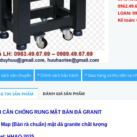
0962.49.
LOAN: 09
Kế toán: 
 sách vận chuyển
* Chính sách bảo hành
* Giao hàng và thu tiền tại n
ĐÁNH GIÁ SẢN PHẨM
G TIN SẢN PHẨM
 CÂN CH
Ố
NG RUNG MẶT BÀN ĐÁ GRANIT
 Map (Bàn rà chu
ẩn) mặt đ
á granite chất lượng
el: HHAO-2025