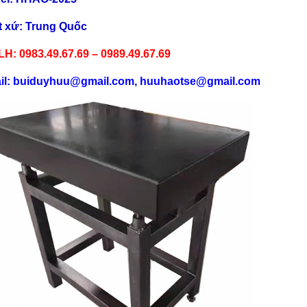
t xứ: Trung Quốc
LH: 0983.49.67.69 – 0989.49.67.69
il: buiduyhuu@gmail.com, huuhaotse@gmail.com