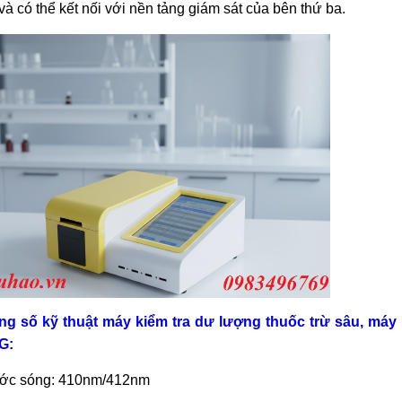
 và có th
ể kết nối với nền tảng gi
ám sát c
ủa b
ên th
ứ ba.
ng s
ố kỹ thuật
máy kiểm tra dư lượng thuốc trừ sâu, máy 
G:
ớc s
óng: 410nm/412nm