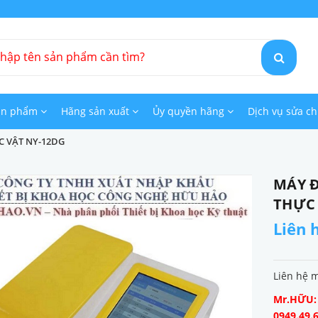
ản phẩm
Hãng sản xuất
Ủy quyền hãng
Dịch vụ sửa c
 VẬT NY-12DG
MÁY 
THỰC 
Liên 
Liên hệ 
Mr.HỮU: 0
0949.49.6