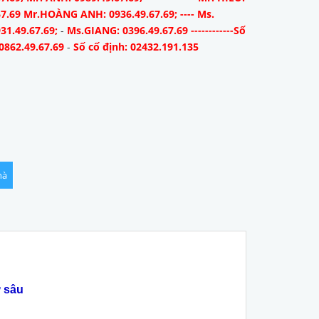
67.69 Mr.HOÀNG ANH: 0936.49.67.69; ---- Ms.
31.49.67.69;
-
Ms.GIANG: 0396.49.67.69 ------------Số
0862.49.67.69
-
Số cố định: 02432.191.135
hà
 sâu