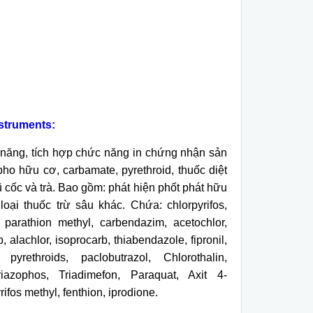
struments:
năng, t
ích h
ợp chức năng in chứng nhận sản
pho hữu cơ, carbamate, pyrethroid, thuốc diệt
ũ cốc v
à trà. Bao g
ồm: ph
át hi
ện phốt ph
át h
ữu
lo
ại thuốc trừ s
âu khác. Ch
ứa: chlorpyrifos,
, parathion methyl, carbendazim, acetochlor,
alachlor, isoprocarb, thiabendazole, fipronil,
 pyrethroids, paclobutrazol, Chlorothalin,
riazophos, Triadimefon, Paraquat, Axit 4-
fos methyl, fenthion, iprodione.