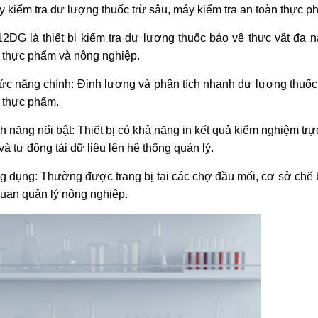
y kiểm tra dư lượng thuốc trừ sâu, máy kiểm tra an toàn thực p
2DG là thi
ết bị kiểm tra dư lượng thuốc bảo vệ thực vật đa 
 th
ực phẩm v
à nông nghi
ệp.
ức năng ch
ính: Đ
ịnh lượng v
à phân tích nhanh dư lư
ợng thuốc 
 th
ực phẩm.
nh năng n
ổi bật: Thiết bị c
ó kh
ả năng in kết quả kiểm nghiệm trực
v
à t
ự động tải dữ liệu l
ên h
ệ thống quản l
ý.
 dụng: Thường được trang bị tại c
ác ch
ợ đầu mối, cơ sở chế 
uan qu
ản l
ý nông nghi
ệp.