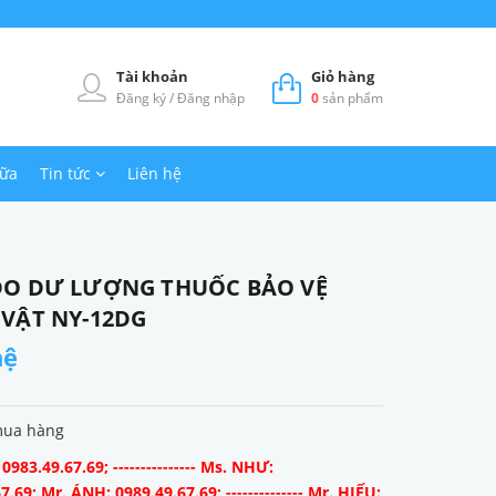
Tài khoản
Giỏ hàng
Đăng ký
/
Đăng nhập
0
sản phẩm
hữa
Tin tức
Liên hệ
ĐO DƯ LƯỢNG THUỐC BẢO VỆ
VẬT NY-12DG
hệ
mua hàng
983.49.67.69; --------------- Ms. NHƯ:
7.69; Mr. ÁNH: 0989.49.67.69; -------------- Mr. HIẾU: