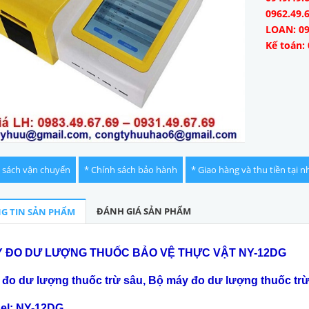
0962.49.
LOAN: 09
Kế toán: 
 sách vận chuyển
* Chính sách bảo hành
* Giao hàng và thu tiền tại n
ĐÁNH GIÁ SẢN PHẨM
G TIN SẢN PHẨM
 ĐO DƯ LƯỢNG THUỐC BẢO VỆ THỰC VẬT NY-12DG
 đo dư lượng thuốc trừ sâu, Bộ máy đo dư lượng thuốc trừ
el: NY-12DG