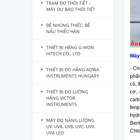
TRẠM ĐO THỜI TIẾT -
MÁY DỰ BÁO THỜI TIẾT
BỂ NHÚNG THIẾC, BỂ
NẤU THIẾC HÀN
THIẾT BỊ HÃNG G-WON
HITECH CO., LTD
Máy
-
Ch
THIẾT BỊ ĐO HÃNG ADWA
INSTRUMENTS HUNGARY
phẩ
cỏ, 
THIẾT BỊ ĐO LƯỜNG
cơ, 
HÃNG VICTOR
carb
INSTRUMENTS
fenp
hydr
MÁY ĐO NĂNG LƯỢNG
Bent
UV, UVA, UVB, UVC, UVV,
Chlo
UVA LED