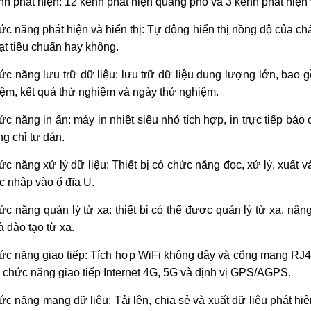
nh phát hi
ện: 12 k
ênh phát hi
ện quang phổ v
à 3 kênh phát hi
ện 
ức năng ph
át hi
ện v
à hi
ển thị: Tự động hiển thị nồng độ của ch
ạt ti
êu chu
ẩn hay kh
ông.
ức năng lưu trữ dữ liệu: lưu trữ dữ liệu dung lượng lớn, bao g
ệm, kết quả thử nghiệm v
à ngày th
ử nghiệm.
c năng in ấn: m
áy in nhi
ệt si
êu nh
ỏ t
ích h
ợp, in trực tiếp b
áo 
g chỉ tự d
án.
ức năng xử l
ý d
ữ liệu: Thiết bị c
ó ch
ức năng đọc, xử l
ý, xu
ất v
c nhập v
ào
ổ đĩa U.
c năng quản l
ý t
ừ xa: thiết bị c
ó th
ể được quản l
ý t
ừ xa, n
âng
à đào t
ạo từ xa.
c năng giao tiếp: T
ích h
ợp WiFi kh
ông dây và c
ổng mạng RJ45 
 chức năng giao tiếp Internet 4G, 5G v
à đ
ịnh vị GPS/AGPS.
c năng mạng dữ liệu: Tải l
ên, chia s
ẻ v
à xu
ất dữ liệu ph
át hi
ệ