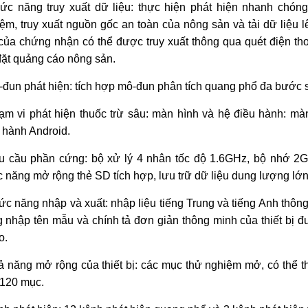
ức năng truy xuất dữ liệu: thực hiện ph
át hi
ện nhanh ch
óng
ệm, truy xuất nguồn gốc an to
àn c
ủa n
ông s
ản v
à t
ải dữ liệu l
c
ủa chứng nhận c
ó th
ể được truy xuất th
ông qua quét đi
ện tho
đ
ặt quảng c
áo nông s
ản.
-đun phát hi
ện: t
ích h
ợp m
ô-đun phân tích quang ph
ổ đa bước 
m vi ph
át hi
ện thuốc trừ s
âu: màn hình và h
ệ điều h
ành: mà
 h
ành Android.
u c
ầu phần cứng: bộ xử l
ý 4 nhân t
ốc độ 1.6GHz, bộ nhớ 2G,
 năng mở rộng thẻ SD t
ích h
ợp, lưu trữ dữ liệu dung lượng lớn
c năng nhập v
à xu
ất: nhập liệu tiếng Trung v
à ti
ếng Anh th
ông
 nhập t
ên m
ẫu v
à chính t
ả đơn giản th
ông minh c
ủa thiết bị đ
o.
 năng mở rộng của thiết bị: c
ác m
ục thử nghiệm mở, c
ó th
ể t
 120 mục.