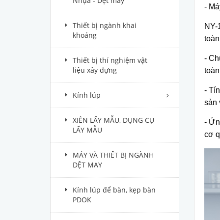
Nhựa - Dệt may
- Má
Thiết bị ngành khai
NY-1
khoáng
to
àn
-
Ch
Thiết bị thí nghiệm vật
liệu xây dựng
to
àn
-
T
í
Kính lúp
s
ản 
XIÊN LẤY MẪU, DỤNG CỤ
-
Ứng
LẤY MẪU
cơ q
MÁY VÀ THIẾT BỊ NGÀNH
DỆT MAY
Kính lúp để bàn, kẹp bàn
PDOK