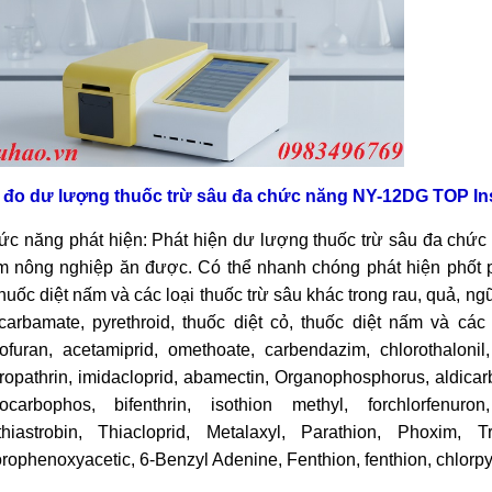
 đo dư lư
ợng thuốc trừ s
âu đa ch
ức năng NY-12DG
TOP In
ức năng ph
át hi
ện: Ph
át hi
ện dư lượng thuốc trừ s
âu đa ch
ức 
m n
ông nghi
ệp ăn được. C
ó th
ể nhanh ch
óng phát hi
ện phốt 
thuốc diệt nấm v
à các lo
ại thuốc trừ s
âu khác trong rau, qu
ả, ng
carbamate, pyrethroid, thuốc diệt cỏ, thuốc diệt nấm v
à các 
ofuran, acetamiprid, omethoate, carbendazim, chlorothalonil
ropathrin, imidacloprid, abamectin, Organophosphorus, aldicarb, 
ocarbophos, bifenthrin, isothion methyl, forchlorfenuron,
hiastrobin, Thiacloprid, Metalaxyl, Parathion, Phoxim, T
rophenoxyacetic, 6-Benzyl Adenine, Fenthion, fenthion, chlorpyri