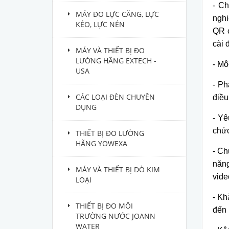
-
Ch
MÁY ĐO LỰC CĂNG, LỰC
nghi
KÉO, LỰC NÉN
QR 
c
ài 
MÁY VÀ THIẾT BỊ ĐO
LƯỜNG HÃNG EXTECH -
-
M
ô
USA
-
Phạ
CÁC LOẠI ĐÈN CHUYÊN
điều
DỤNG
- Yê
chức
THIẾT BỊ ĐO LƯỜNG
HÃNG YOWEXA
-
Chứ
năng
MÁY VÀ THIẾT BỊ DÒ KIM
vide
LOẠI
-
Khả
THIẾT BỊ ĐO MÔI
đ
ến
TRƯỜNG NƯỚC JOANN
WATER