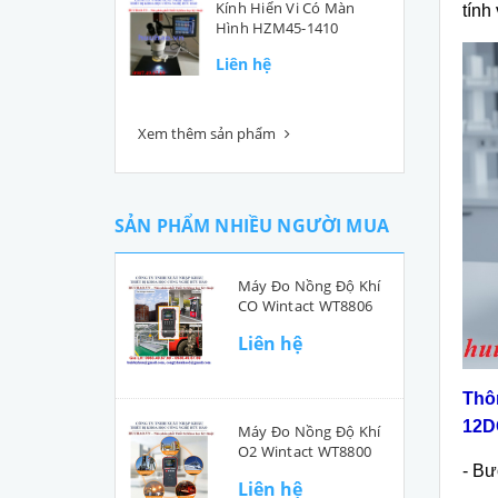
Kính Hiển Vi Có Màn
tính
Hình HZM45-1410
Liên hệ
Xem thêm sản phẩm
SẢN PHẨM NHIỀU NGƯỜI MUA
Máy Đo Nồng Độ Khí
CO Wintact WT8806
Liên hệ
Th
ô
12D
Máy Đo Nồng Độ Khí
O2 Wintact WT8800
-
Bư
Liên hệ