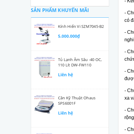
-
K
ê
SẢN PHẨM KHUYẾN MÃI
- Ch
c
ó đ
Kính Hiển Vi SZM7045-B2
- Ch
5.000.000₫
nghi
-
Chứ
ch
ứn
Tủ Lạnh Âm Sâu -40 OC,
110 Lít DW-FW110
- Ch
Liên hệ
đượ
-
Chứ
Cân Kỹ Thuật Ohaus
xa v
SPS6001F
-
Chứ
Liên hệ
rộng
-
Chứ