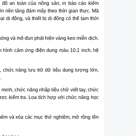
 đ
ộ an to
àn c
ủa n
ông s
ản, in b
áo cáo ki
ểm
ên n
ền tảng đ
ám mây theo th
ời gian thực. M
ã
ại di động, v
à thi
ết bị di động c
ó th
ể tạm thời
s
óng và mô-đun phát hi
ện v
àng keo mi
ễn dịch.
n hình c
ảm ứng điện dung m
àu 10.1 inch, h
ệ
 chức năng lưu trữ dữ liệu dung lượng lớn,
.
 minh, ch
ức năng nhập liệu chữ viết tay, chức
ược kiểm tra. Loa t
ích h
ợp với chức năng học
h
êm và xóa các m
ục thử nghiệm, mở rộng l
ên