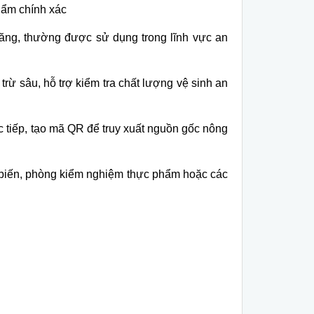
hẩm chính xác
năng, thường được sử dụng trong lĩnh vực an
trừ s
âu, h
ỗ trợ kiểm tra chất lượng vệ sinh an
 tiếp, tạo m
ã QR đ
ể truy xuất nguồn gốc n
ông
biến, ph
òng ki
ểm nghiệm thực phẩm hoặc c
ác