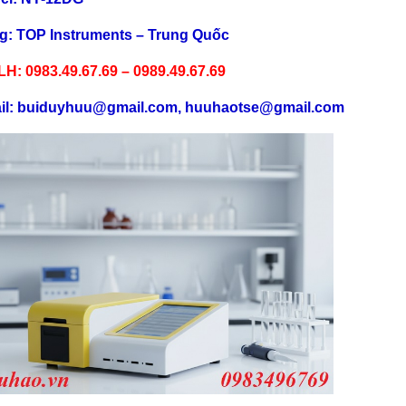
g: TOP Instruments – Trung Qu
ốc
LH: 0983.49.67.69 – 0989.49.67.69
il: buiduyhuu@gmail.com, huuhaotse@gmail.com