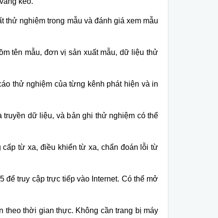
v
àng keo.
ất thử nghiệm trong mẫu v
à đánh giá xem m
ẫu
ồm t
ên m
ẫu, đơn vị sản xuất mẫu, dữ liệu thử
cáo th
ử nghiệm của từng k
ênh phát hi
ện v
à in
à truy
ền dữ liệu, v
à b
ản ghi thử nghiệm c
ó th
ể
 c
ấp từ xa, điều khiển từ xa, chẩn đo
án l
ỗi từ
để truy cập trực tiếp v
ào Internet. Có th
ể mở
n theo thời gian thực. Kh
ông c
ần trang bị m
áy