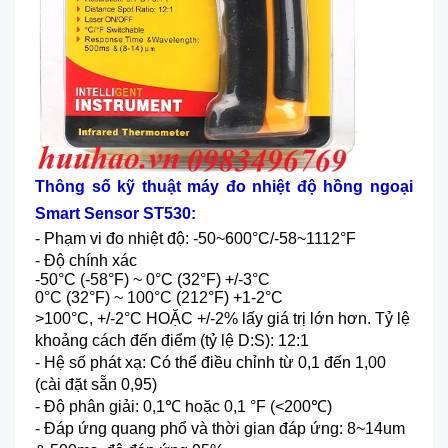
Thông số kỹ thuật m
áy đo nhiệt độ hồng ngoại
Smart Sensor ST530:
- Ph
ạm vi đo nhiệt độ: -50~600
°C/-58~1112°F
- Đ
ộ ch
ính xác
-50°C (-58°F) ~ 0°C (32°F) +/-3°C
0°C (32°F) ~ 100°C (212°F) +1-2°C
>100°C, +/-2°C HO
ẶC +/-2% lấy gi
á tr
ị lớn hơn. Tỷ lệ
khoảng c
ách đ
ến điểm (tỷ lệ D:S): 12:1
-
Hệ ​​số ph
át x
ạ: C
ó th
ể điều chỉnh từ 0,1 đến 1,00
(c
ài đ
ặt sẵn 0,95)
-
Độ ph
ân gi
ải: 0,1
℃
ho
ặc 0,1
°F (<200
℃
)
- Đáp
ứng quang phổ v
à th
ời gian đ
áp
ứng: 8~14um