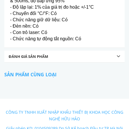
& 500ms, độ đ
áp
ứng 95%
-
Độ lặp lại: 1% của gi
á tr
ị đo hoặc +/-1
°C
- Chuy
ển đổi
°C/°F: Có
- Ch
ức năng giữ dữ liệu: C
ó
- Đèn n
ền: C
ó
- Con tr
ỏ laser: C
ó
- Ch
ức năng tự động tắt nguồn: C
ó
ĐÁNH GIÁ SẢN PHẨM
SẢN PHẨM CÙNG LOẠI
CÔNG TY TNHH XUẤT NHẬP KHẨU THIẾT BỊ KHOA HỌC CÔNG
NGHỆ HỮU HẢO
Giấy phép KD: 0104509289 Do Sở Kế hoạch Đầu tư TP Hà Nội