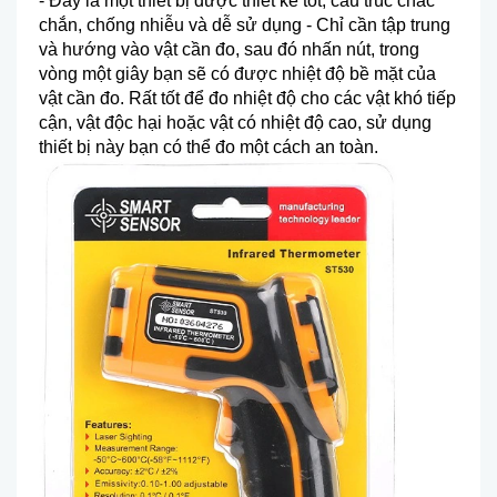
- Đây là m
ột thiết bị được thiết kế tốt, cấu tr
úc ch
ắc
chắn, chống nhiễu v
à d
ễ sử dụng - Chỉ cần tập trung
v
à hư
ớng v
ào v
ật cần đo, sau đ
ó nh
ấn n
út, trong
vòng m
ột gi
ây b
ạn sẽ c
ó đư
ợc nhiệt độ bề mặt của
vật cần đo. Rất tốt để đo nhiệt độ cho c
ác v
ật kh
ó ti
ếp
cận, vật độc hại hoặc vật c
ó nhi
ệt độ cao, sử dụng
thiết bị n
ày b
ạn c
ó th
ể đo một c
ách an toàn.