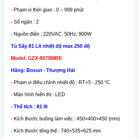
- Phạm vi thời gian : 0 – 999 phút
- Số ngăn : 2
- Nguồn điện : 220VAC, 50Hz, 900W
Tủ Sấy 81 Lít nhiệt độ max 250 độ
Model: GZX-9070MBE
Hãng: Boxun - Thượng Hải
- Phạm vi điều chỉnh nhiệt độ : RT+5 - 250
C
0
- Màn hình hiển thị : LED
- Thể tích : 81 lít
- Kích thước buồng làm việc : 450×400×450 (mm)
- Kích thước tổng thể : 740×535×625 mm