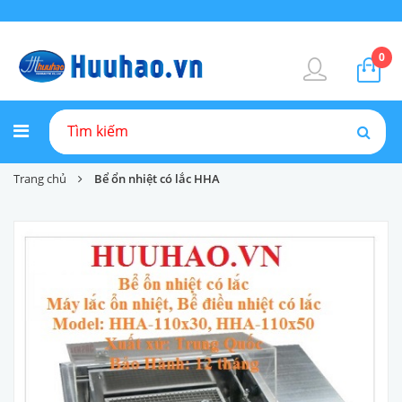
0
Trang chủ
Bể ổn nhiệt có lắc HHA