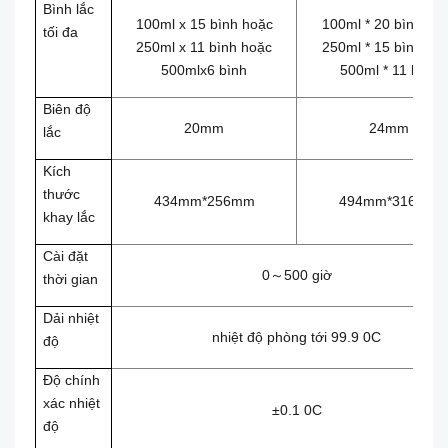
Bình lắc
100ml x 15 bình hoặc
100ml * 20 bình ho
tối đa
250ml x 11 bình hoặc
250ml * 15 bình ho
500mlx6 bình
500ml * 11 bình
Biên độ
20mm
24mm
lắc
Kích
thước
434mm*256mm
494mm*316mm
khay lắc
Cài đặt
0～500 giờ
thời gian
Dải nhiệt
nhiệt độ phòng tới 99.9 0C
độ
Độ chính
xác nhiệt
±0.1 0C
độ