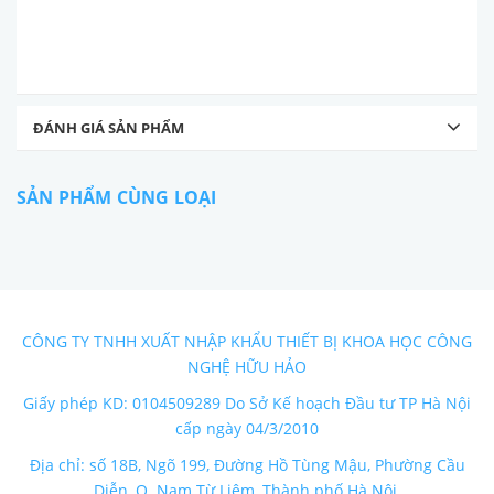
ĐÁNH GIÁ SẢN PHẨM
SẢN PHẨM CÙNG LOẠI
CÔNG TY TNHH XUẤT NHẬP KHẨU THIẾT BỊ KHOA HỌC CÔNG
NGHỆ HỮU HẢO
Giấy phép KD: 0104509289 Do Sở Kế hoạch Đầu tư TP Hà Nội
cấp ngày 04/3/2010
Địa chỉ: số 18B, Ngõ 199, Đường Hồ Tùng Mậu, Phường Cầu
Diễn, Q. Nam Từ Liêm, Thành phố Hà Nội.