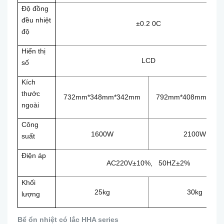
Độ đồng
đều nhiệt
±0.2 0C
độ
Hiển thị
LCD
số
Kích
thước
732mm*348mm*342mm
792mm*408mm*392
ngoài
Công
1600W
2100W
suất
Điện áp
AC220V±10%, 50HZ±2%
Khối
25kg
30kg
lượng
Bể ổn nhiệt có lắc HHA series