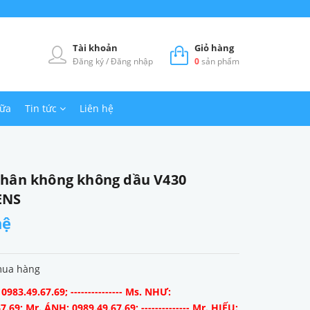
Tài khoản
Giỏ hàng
Đăng ký
/
Đăng nhập
0
sản phẩm
hữa
Tin tức
Liên hệ
hân không không dầu V430
ENS
hệ
mua hàng
983.49.67.69; --------------- Ms. NHƯ:
7.69; Mr. ÁNH: 0989.49.67.69; -------------- Mr. HIẾU: