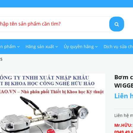
ản phẩm
Hãng sản xuất
Ủy quyền hãng
Dịch vụ sửa c
NS
Bơm c
WIGG
Liên 
Liên hệ 
Mr.HỮU: 0
0949.49.6