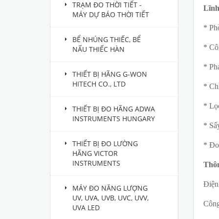
TRẠM ĐO THỜI TIẾT -
Lĩnh
MÁY DỰ BÁO THỜI TIẾT
* Ph
BỂ NHÚNG THIẾC, BỂ
* Cô
NẤU THIẾC HÀN
* Phá
THIẾT BỊ HÃNG G-WON
HITECH CO., LTD
* Ch
* Lọ
THIẾT BỊ ĐO HÃNG ADWA
INSTRUMENTS HUNGARY
* Sấ
THIẾT BỊ ĐO LƯỜNG
* Đo
HÃNG VICTOR
INSTRUMENTS
Thôn
Điện
MÁY ĐO NĂNG LƯỢNG
UV, UVA, UVB, UVC, UVV,
Công
UVA LED