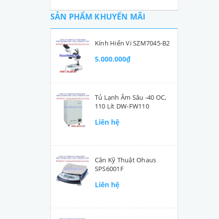
SẢN PHẨM KHUYẾN MÃI
Kính Hiển Vi SZM7045-B2
5.000.000₫
Tủ Lạnh Âm Sâu -40 OC,
110 Lít DW-FW110
Liên hệ
Cân Kỹ Thuật Ohaus
SPS6001F
Liên hệ