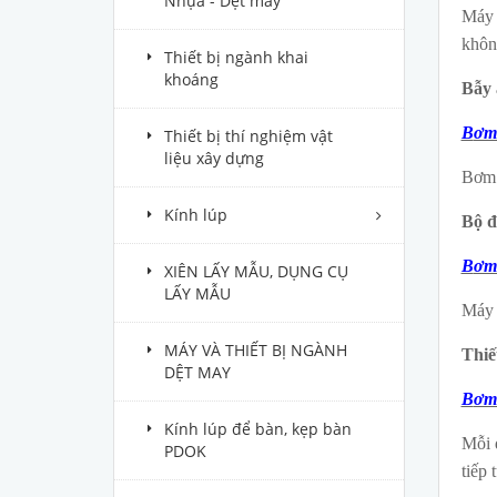
Nhựa - Dệt may
Máy 
khôn
Thiết bị ngành khai
khoáng
Bẫy 
B
ơm
Thiết bị thí nghiệm vật
liệu xây dựng
Bơm 
Kính lúp
Bộ đ
B
ơm
XIÊN LẤY MẪU, DỤNG CỤ
LẤY MẪU
Máy 
MÁY VÀ THIẾT BỊ NGÀNH
Thiế
DỆT MAY
B
ơm
Kính lúp để bàn, kẹp bàn
Mỗi 
PDOK
tiếp 