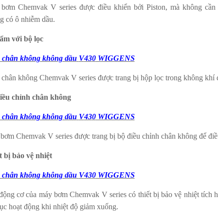
bơm Chemvak V series được điều khiển bởi Piston, mà không cần 
g có ô nhiễm dầu.
ẩm với bộ lọc
 chân không không dầu
V
43
0
WIGGENS
chân không Chemvak V series được trang bị hộp lọc trong không khí để
iều chỉnh chân không
 chân không không dầu
V
43
0
WIGGENS
bơm Chemvak V series được trang bị bộ điều chỉnh chân không để điề
t bị bảo vệ nhiệt
 chân không không dầu
V
43
0
WIGGENS
động cơ của máy bơm Chemvak V series có thiết bị bảo vệ nhiệt tích 
tục hoạt động khi nhiệt độ giảm xuống.