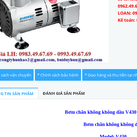
0962.49.
LOAN: 09
Kế toán: 
 sách vận chuyển
* Chính sách bảo hành
* Giao hàng và thu tiền tại n
ĐÁNH GIÁ SẢN PHẨM
G TIN SẢN PHẨM
B
ơm chân không không dầu
V
43
0
B
ơm chân không không 
Model:
V
43
0