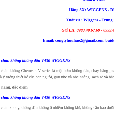
Hãng SX: WIGGENS - 
Xuất xứ : Wiggens - Trung
Giá LH: 0983.49.67.69 - 0993.
Email: congtyhuuhao2@gmail.com, bui
 chân không không dầu
V
43
0
WIGGENS
chân không Chemvak V series là một bơm không dầu, chạy bằng pisto
à ý tưởng thiết kế của con người, gọn nhẹ và nhẹ nhàng, sạch sẽ và bảo 
 năng, đặc điểm
 chân không không dầu
V
43
0
WIGGENS
chân không không dầu không ô nhiễm không khí, không cần bảo dưỡ