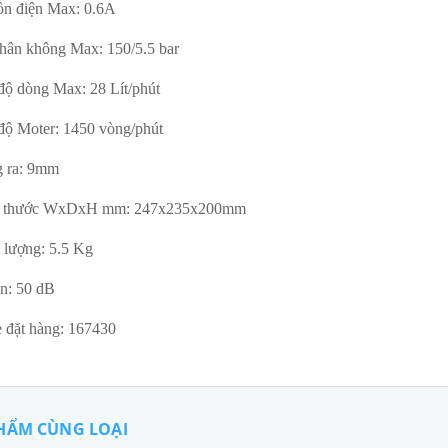
n điện Max: 0.6A
hân không Max: 150/5.5 bar
độ dòng Max: 28 Lít/phút
độ Moter: 1450 vòng/phút
 ra: 9mm
h thước WxDxH mm: 247x235x200mm
 lượng: 5.5 Kg
n: 50 dB
 đặt hàng: 167430
HẨM CÙNG LOẠI