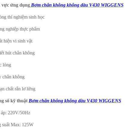
 vực ứng dụng
B
ơm chân không không dầu
V
43
0
WIGGENS
òng thí nghiệm sinh học
ng nghiệp thực phẩm
t hiện vi sinh vật
iết hút chân không
c lỏng
y chân không
ạn chất rắn lơ lửng
g số kỹ thuật
B
ơm chân không không dầu
V
43
0
WIGGENS
 áp: 220V/50Hz
 suất Max: 125W