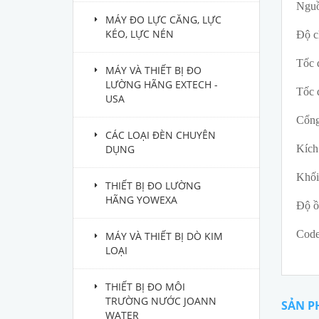
Nguồ
MÁY ĐO LỰC CĂNG, LỰC
KÉO, LỰC NÉN
Độ c
Tốc 
MÁY VÀ THIẾT BỊ ĐO
LƯỜNG HÃNG EXTECH -
Tốc 
USA
Cổng
CÁC LOẠI ĐÈN CHUYÊN
DỤNG
Kíc
Khối
THIẾT BỊ ĐO LƯỜNG
HÃNG YOWEXA
Độ ồ
Code
MÁY VÀ THIẾT BỊ DÒ KIM
LOẠI
THIẾT BỊ ĐO MÔI
TRƯỜNG NƯỚC JOANN
SẢN P
WATER