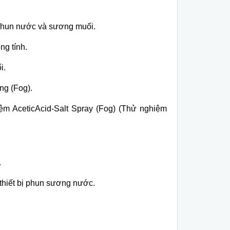
phun nước và sương muối.
ng tính.
i.
ng (Fog).
m AceticAcid-Salt Spray (Fog) (Thử nghiệm
.
thiết bị phun sương nước.