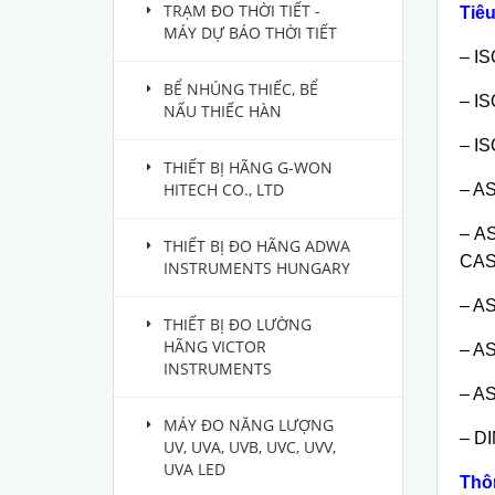
TRẠM ĐO THỜI TIẾT -
Tiêu
MÁY DỰ BÁO THỜI TIẾT
– IS
BỂ NHÚNG THIẾC, BỂ
– IS
NẤU THIẾC HÀN
– IS
THIẾT BỊ HÃNG G-WON
HITECH CO., LTD
– AS
– AS
THIẾT BỊ ĐO HÃNG ADWA
CAS
INSTRUMENTS HUNGARY
– AS
THIẾT BỊ ĐO LƯỜNG
HÃNG VICTOR
– AS
INSTRUMENTS
– AS
MÁY ĐO NĂNG LƯỢNG
– DI
UV, UVA, UVB, UVC, UVV,
UVA LED
Thô