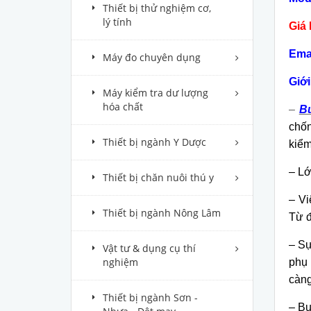
Thiết bị thử nghiệm cơ,
lý tính
Giá 
Ema
Máy đo chuyên dụng
Giới
Máy kiểm tra dư lượng
hóa chất
–
B
chốn
Thiết bị ngành Y Dược
kiểm
– Lớ
Thiết bị chăn nuôi thú y
– Vi
Thiết bị ngành Nông Lâm
Từ đ
– Sự
Vật tư & dụng cụ thí
nghiệm
phụ 
càng
Thiết bị ngành Sơn -
– Bu