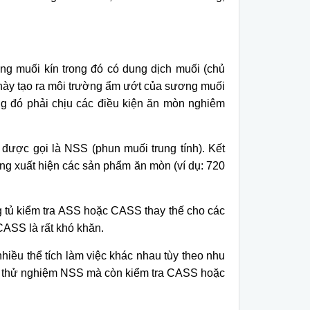
g muối kín trong đó có dung dịch muối (chủ
 này tạo ra môi trường ẩm ướt của sương muối
g đó phải chịu các điều kiện ăn mòn nghiêm
ược gọi là NSS (phun muối trung tính). Kết
ng xuất hiện các sản phẩm ăn mòn (ví dụ: 720
 tủ kiểm tra ASS hoặc CASS thay thế cho các
CASS là rất khó khăn.
nhiều thể tích làm việc khác nhau tùy theo nhu
ạy thử nghiệm NSS mà còn kiểm tra CASS hoặc