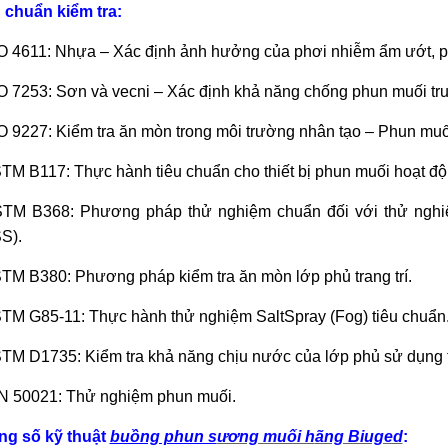
 chuẩn kiểm tra:
O 4611: Nhựa – Xác định ảnh hưởng của phơi nhiễm ẩm ướt, 
O 7253: Sơn và vecni – Xác định khả năng chống phun muối tru
O 9227: Kiểm tra ăn mòn trong môi trường nhân tạo – Phun muố
TM B117: Thực hành tiêu chuẩn cho thiết bị phun muối hoạt độ
TM B368: Phương pháp thử nghiệm chuẩn đối với thử nghiệ
S).
TM B380: Phương pháp kiểm tra ăn mòn lớp phủ trang trí.
TM G85-11: Thực hành thử nghiệm SaltSpray (Fog) tiêu chuẩn
TM D1735: Kiểm tra khả năng chịu nước của lớp phủ sử dụng 
N 50021: Thử nghiệm phun muối.
ng số kỹ thuật
buồng phun s
ương muối h
ãng Biuged
: