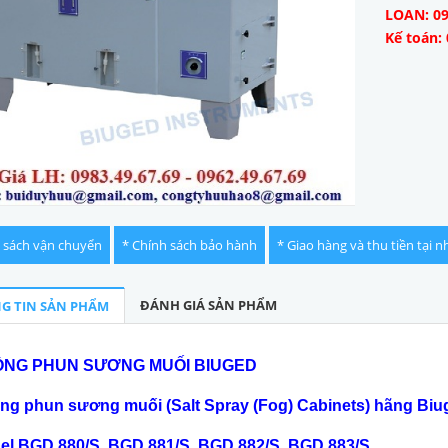
LOAN: 09
Kế toán: 
 sách vận chuyển
* Chính sách bảo hành
* Giao hàng và thu tiền tại n
ĐÁNH GIÁ SẢN PHẨM
G TIN SẢN PHẨM
NG PHUN S
ƯƠNG MUỐI
BIUGED
ng phun sương muối (Salt Spray (Fog) Cabinets) h
ãng Biu
el BGD 880/S, BGD 881/S, BGD 882/S, BGD 883/S