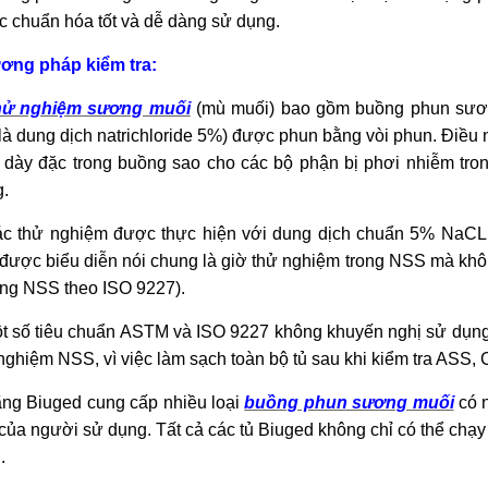
 chuẩn hóa tốt và dễ dàng sử dụng.
ơng pháp kiểm tra:
hử nghiệm sương muối
(mù muối) bao gồm buồng phun sươn
là dung dịch natrichloride 5%) được phun bằng vòi phun. Điều
dày đặc trong buồng sao cho các bộ phận bị phơi nhiễm tron
g.
c thử nghiệm được thực hiện với dung dịch chuẩn 5% NaCL đ
được biểu diễn nói chung là giờ thử nghiệm trong NSS mà khô
ong NSS theo ISO 9227).
t số tiêu chuẩn ASTM và ISO 9227 không khuyến nghị sử dụng
nghiệm NSS, vì việc làm sạch toàn bộ tủ sau khi kiểm tra ASS, 
ng Biuged cung cấp nhiều loại
buồng phun s
ương muối
có 
của người sử dụng. Tất cả các tủ Biuged không chỉ có thể ch
.