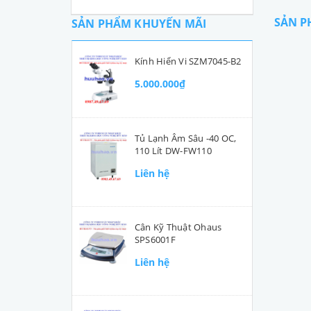
SẢN P
SẢN PHẨM KHUYẾN MÃI
Kính Hiển Vi SZM7045-B2
5.000.000₫
Tủ Lạnh Âm Sâu -40 OC,
110 Lít DW-FW110
Liên hệ
Cân Kỹ Thuật Ohaus
SPS6001F
Liên hệ