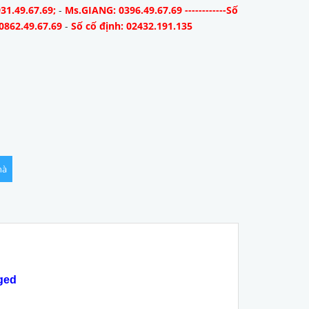
31.49.67.69;
-
Ms.GIANG: 0396.49.67.69 ------------Số
0862.49.67.69
-
Số cố định: 02432.191.135
hà
ged