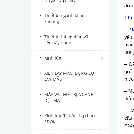
Nhựa - Dệt may
được
Thiết bị ngành khai
Ph
ư
khoáng
–
T
Thiết bị thí nghiệm vật
yếu 
liệu xây dựng
mặn 
trọn
Kính lúp
– Cá
quả 
XIÊN LẤY MẪU, DỤNG CỤ
LẤY MẪU
h tr
– Mộ
MÁY VÀ THIẾT BỊ NGÀNH
thử 
DỆT MAY
– Hã
Kính lúp để bàn, kẹp bàn
cầu 
PDOK
ASS