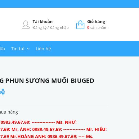
Tài khoản
Giỏ hàng
Đăng ký
/
Đăng nhập
0
sản phẩm
hữa
Tin tức
Liên hệ
G PHUN SƯƠNG MUỐI BIUGED
hệ
mua hàng
983.49.67.69; --------------- Ms. NHƯ:
7.69; Mr. ÁNH: 0989.49.67.69; -------------- Mr. HIẾU:
67.69 Mr.HOÀNG ANH: 0936.49.67.69; ---- Ms.