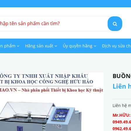
ản phẩm
Hãng sản xuất
Ủy quyền hãng
Dịch vụ sửa c
BUỒN
Liên 
Liên hệ 
Mr.HỮU: 0
0949.49.6
0962.49.