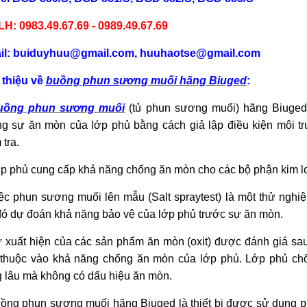
LH: 0983.49.67.69 - 0989.49.67.69
il: buiduyhuu@gmail.com, huuhaotse@gmail.com
 thiệu về
buồng phun s
ương muối h
ãng Biuged
:
uồng phun s
ương muối
(tủ phun sương muối) hãng Biuged 
g sự ăn mòn của lớp phủ bằng cách giả lập điều kiện môi 
 tra.
p phủ cung cấp khả năng chống ăn mòn cho các bộ phận kim l
ệc phun sương muối lên mẫu (Salt spraytest) là một thử nghiệ
ó dự đoán khả năng bảo vệ của lớp phủ trước sự ăn mòn.
 xuất hiện của các sản phẩm ăn mòn (oxit) được đánh giá sau
thuộc vào khả năng chống ăn mòn của lớp phủ. Lớp phủ chốn
 lâu mà không có dấu hiệu ăn mòn.
ồng phun sương muối hãng Biuged là thiết bị được sử dụng phổ