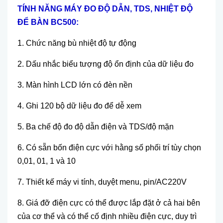
T
ÍNH NĂNG
MÁY ĐO ĐỘ DẪN, TDS, NHIỆT ĐỘ
ĐỂ BÀN BC500:
1. Ch
ức năng b
ù nhi
ệt độ tự động
2. Dấu nhắc biểu tượng độ ổn định của dữ liệu đo
3. M
àn hình LCD l
ớn c
ó đèn n
ền
4. Ghi 120 bộ dữ liệu đo để dễ xem
5. Ba chế độ đo độ dẫn điện v
à TDS/đ
ộ mặn
6. C
ó s
ẵn bốn điện cực với hằng số phối tr
í tùy ch
ọn
0,01, 01, 1 v
à 10
7. Thi
ết kế m
áy vi tính, duy
ệt menu, pin/AC220V
8. Gi
á đ
ỡ điện cực c
ó th
ể được lắp đặt ở cả hai b
ên
c
ủa cơ thể v
à có th
ể cố định nhiều điện cực, duy tr
ì