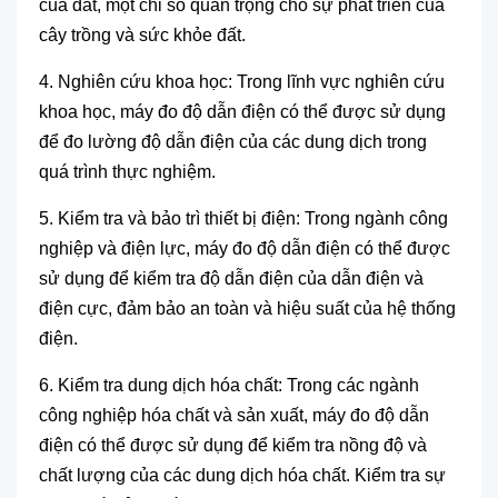
của đất, một chỉ số quan trọng cho sự ph
át tri
ển của
c
ây tr
ồng v
à s
ức khỏe đất.
4. Nghi
ên c
ứu khoa học: Trong lĩnh vực nghi
ên c
ứu
khoa học, m
áy đo đ
ộ dẫn điện c
ó th
ể được sử dụng
để đo lường độ dẫn điện của c
ác dung d
ịch trong
qu
á trình th
ực nghiệm.
5. Kiểm tra v
à b
ảo tr
ì thi
ết bị điện: Trong ng
ành công
nghi
ệp v
à đi
ện lực, m
áy đo đ
ộ dẫn điện c
ó th
ể được
sử dụng để kiểm tra độ dẫn điện của dẫn điện v
à
đi
ện cực, đảm bảo an to
àn và hi
ệu suất của hệ thống
điện.
6. Kiểm tra dung dịch h
óa ch
ất: Trong c
ác ngành
công nghi
ệp h
óa ch
ất v
à s
ản xuất, m
áy đo đ
ộ dẫn
điện c
ó th
ể được sử dụng để kiểm tra nồng độ v
à
ch
ất lượng của c
ác dung d
ịch h
óa ch
ất. Kiểm tra sự