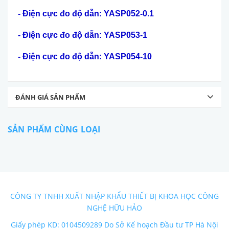
- Đi
ệ
n c
ự
c đo đ
ộ
d
ẫ
n: YASP052-0.1
- Đi
ệ
n c
ự
c đo đ
ộ
d
ẫ
n: YASP053-1
- Đi
ệ
n c
ự
c đo đ
ộ
d
ẫ
n: YASP054-10
ĐÁNH GIÁ SẢN PHẨM
SẢN PHẨM CÙNG LOẠI
CÔNG TY TNHH XUẤT NHẬP KHẨU THIẾT BỊ KHOA HỌC CÔNG
NGHỆ HỮU HẢO
Giấy phép KD: 0104509289 Do Sở Kế hoạch Đầu tư TP Hà Nội