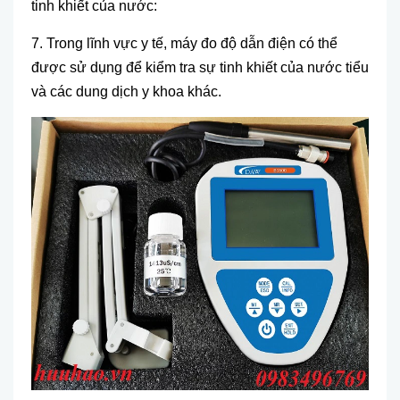
tinh khiết của nước:
7. Trong lĩnh vực y tế, m
áy đo đ
ộ dẫn điện c
ó th
ể
được sử dụng để kiểm tra sự tinh khiết của nước tiểu
v
à các dung d
ịch y khoa kh
ác.