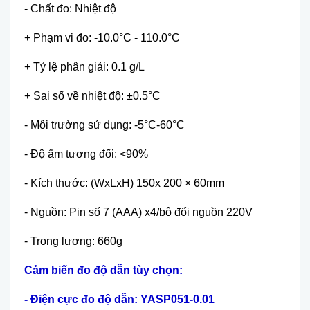
- Ch
ấ
t đo: Nhi
ệ
t đ
ộ
+ Ph
ạ
m vi đo: -10.0°C - 110.0°C
+ T
ỷ lệ phân giải:
0.1 g/L
+ Sai s
ố
v
ề
nhi
ệ
t đ
ộ
: ±0.5°C
-
Môi trường sử dụng
: -5°C-60°C
-
Độ ẩm tương đối:
<90%
-
Kích thước:
(WxLxH) 150x 200 × 60mm
- Ngu
ồn:
Pin s
ố
7 (AAA) x4/b
ộ
đ
ổ
i ngu
ồ
n 220V
-
Trọng lượng:
660g
C
ả
m bi
ến đo
đ
ộ
d
ẫ
n
tùy chọ
n:
- Đi
ệ
n c
ự
c đo đ
ộ
d
ẫ
n: YASP051-0.01