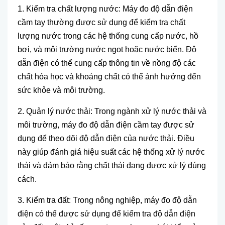
1. Kiểm tra chất lượng nước: M
áy đo đ
ộ dẫn điện
cầm tay thường được sử dụng để kiểm tra chất
lượng nước trong c
ác h
ệ thống cung cấp nước, hồ
bơi, v
à môi trư
ờng nước ngọt hoặc nước biển. Độ
dẫn điện c
ó th
ể cung cấp th
ông tin v
ề nồng độ c
ác
ch
ất h
óa h
ọc v
à khoáng ch
ất c
ó th
ể ảnh hưởng đến
sức khỏe v
à môi trư
ờng.
2. Quản l
ý nư
ớc thải: Trong ng
ành x
ử l
ý nư
ớc thải v
à
môi trư
ờng, m
áy đo đ
ộ dẫn điện cầm tay được sử
dụng để theo d
õi đ
ộ dẫn điện của nước thải. Điều
n
ày giúp đánh giá hi
ệu suất c
ác h
ệ thống xử l
ý nư
ớc
thải v
à đ
ảm bảo rằng chất thải đang được xử l
ý đúng
cách.
3. Ki
ểm tra đất: Trong n
ông nghi
ệp, m
áy đo đ
ộ dẫn
điện c
ó th
ể được sử dụng để kiểm tra độ dẫn điện