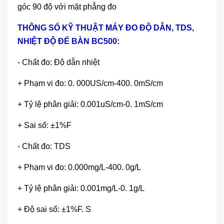
góc 90 đ
ộ với mặt phẳng đo
TH
ÔNG S
Ố KỸ THUẬT
MÁY ĐO ĐỘ DẪN, TDS,
NHIỆT ĐỘ ĐỂ BÀN BC500:
- Ch
ấ
t đo: Đ
ộ
d
ẫ
n nhi
ệ
t
+ Ph
ạ
m vi đo: 0. 000US/cm-400. 0mS/cm
+ T
ỷ lệ phân giải:
0.001uS/cm-0. 1mS/cm
+ Sai s
ố:
±1%F
- Ch
ấ
t đo: TDS
+ Ph
ạ
m vi đo: 0.000mg/L-400. 0g/L
+ T
ỷ lệ phân giải:
0.001mg/L-0. 1g/L
+ Đ
ộ
sai s
ố
: ±1%F. S