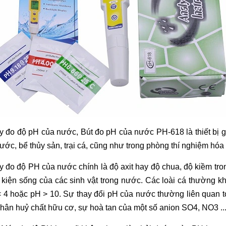
y đo đ
ộ pH của nước, B
út đo pH c
ủa nước PH-618 l
à thi
ết bị g
ước, bể thủy sản, trại c
á, cũng như trong phòng thí nghi
ệm h
óa 
y đo đ
ộ PH của nước ch
ính là đ
ộ axit hay độ chua, độ kiềm tr
 kiện sống của c
ác sinh v
ật trong nước. C
ác loài cá thư
ờng k
 4 hoặc pH > 10. Sự thay đổi pH của nước thường li
ên quan t
ph
ân hu
ỷ chất hữu cơ, sự ho
à tan c
ủa một số anion SO4, NO3 ..