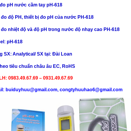
 đo pH n
ước
cầm tay
pH
-
618
 đo đ
ộ PH, thiết bị đo pH của nước PH-618
 đo nhiệt độ và độ pH trong nước độ nhạy cao PH-618
el: pH-618
g SX: Analytical/ SX t
ại: Đ
ài Loan
heo tiêu chu
ẩn ch
âu âu EC, RoHS
LH: 0983.49.67.69 – 0931.49.67.69
il: buiduyhuu@gmail.com, congtyhuuhao6@gmail.com