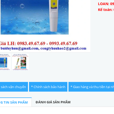
LOAN: 09
Kế toán: 
 sách vận chuyển
* Chính sách bảo hành
* Giao hàng và thu tiền tại n
ĐÁNH GIÁ SẢN PHẨM
G TIN SẢN PHẨM