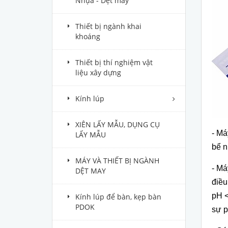
Nhựa - Dệt may
Thiết bị ngành khai
khoáng
Thiết bị thí nghiệm vật
liệu xây dựng
Kính lúp
XIÊN LẤY MẪU, DỤNG CỤ
- Má
LẤY MẪU
b
ể n
MÁY VÀ THIẾT BỊ NGÀNH
- Má
DỆT MAY
điều
pH <
Kính lúp để bàn, kẹp bàn
PDOK
sự 