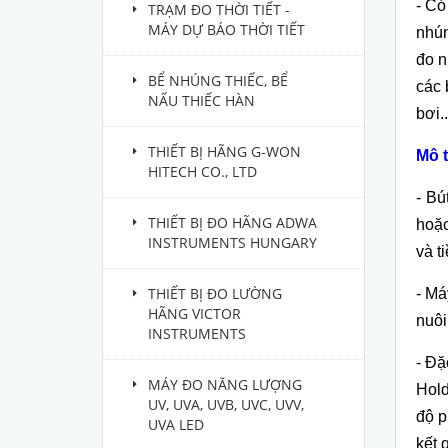
-
C
ó
TRẠM ĐO THỜI TIẾT -
MÁY DỰ BÁO THỜI TIẾT
nh
ú
đo n
BỂ NHÚNG THIẾC, BỂ
c
ác 
NẤU THIẾC HÀN
bơi..
THIẾT BỊ HÃNG G-WON
M
ô t
HITECH CO., LTD
-
Bú
THIẾT BỊ ĐO HÃNG ADWA
hoặc
INSTRUMENTS HUNGARY
v
à ti
THIẾT BỊ ĐO LƯỜNG
- Má
HÃNG VICTOR
nu
ôi
INSTRUMENTS
-
Đặ
MÁY ĐO NĂNG LƯỢNG
Hold
UV, UVA, UVB, UVC, UVV,
độ p
UVA LED
kết 