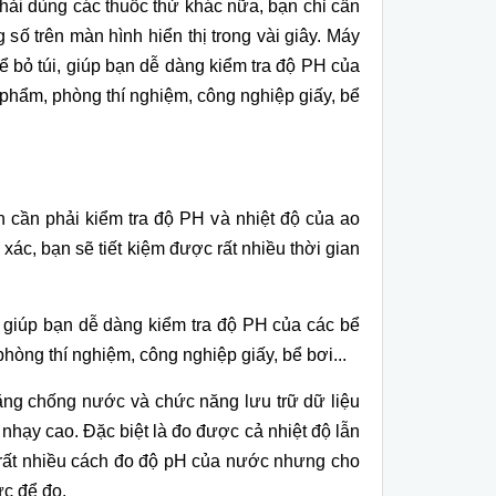
h
ải d
ùng các thu
ốc thử kh
ác n
ữa, bạn chỉ cần
g s
ố tr
ên màn hình hi
ển thị trong v
ài giây. Máy
ể bỏ t
úi, giúp b
ạn dễ d
àng ki
ểm tra độ PH của
 phẩm, ph
òng thí nghi
ệm, c
ông nghi
ệp giấy, bể
ạn cần phải kiểm tra độ PH v
à nhi
ệt độ của ao
 xác, b
ạn sẽ tiết kiệm được rất nhiều thời gian
 gi
úp b
ạn dễ d
àng ki
ểm tra độ PH của c
ác b
ể
ph
òng thí nghi
ệm, c
ông nghi
ệp giấy, bể bơi...
ăng chống nước v
à ch
ức năng lưu trữ dữ liệu
 nhạy cao. Đặc biệt l
à đo đư
ợc cả nhiệt độ lẫn
r
ất nhiều c
ách đo đ
ộ pH của nước nhưng cho
c để đo.