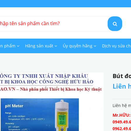
ản phẩm
Hãng sản xuất
Ủy quyền hãng
Dịch vụ sửa c
Bút đ
Liên 
Liên hệ 
Mr.HỮU: 0
0949.49.6
0962.49.