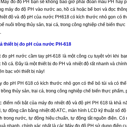
 Máy đo đ
ộ PH bạn sẽ kh
ông bao gi
ờ phải đo
án màu PH hay p
ng máy đo đ
ộ PH v
ào nư
ớc ao, hồ c
á ho
ặc bể bơi v
à đ
ọc th
ôn
hi
ệt độ v
à đ
ộ pH của nước PH618 c
ó kích thư
ớc nhỏ gọn c
ó th
b
ể nu
ôi tr
ồng thủy sản, trại c
á, trong công nghi
ệp chế biến thực
.
ả thiết bị đo pH của nước PH-618
t đo pH nước cầm tay pH-618
l
à m
ột c
ông c
ụ tuyệt vời khi b
 hồ c
á. Đây là m
ột thiết bị đo PH v
à nhi
ệt độ rất nhanh v
à chính
ền bạc với thiết bị n
ày!
y đo pH PH 618 có kích thư
ớc nhỏ gọn c
ó th
ể bỏ t
úi và có th
ể
 tr
ồng thủy sản, trại c
á, trong công nghi
ệp chế biến thực phẩm, 
c điểm nổi bật của m
áy đo nhi
ệt độ v
à đ
ộ pH PH 618 l
à kh
ả n
, tự động c
ân b
ằng nhiệt độ ATC, m
àn hình LCD k
ỹ thuật số độ
h trong nước, tự động hiệu chuẩn, tự động tắt nguồn điện. C
ó 
quả nhanh, ch
ính xác nh
ất l
à các Máy đo đ
ộ PH sử dụng điện cự