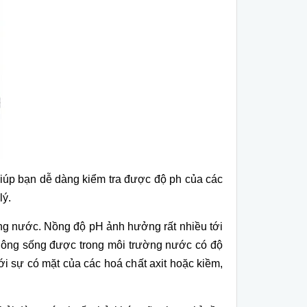
i
úp b
ạn dễ d
àng ki
ểm tra được độ ph của c
ác
lý.
ong nước. Nồng độ pH ảnh hưởng rất nhiều tới
h
ông s
ống được trong m
ôi trư
ờng nước c
ó đ
ộ
ới sự c
ó m
ặt của c
ác hoá ch
ất axit hoặc kiềm,
.