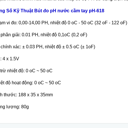
ng S
ố Kỹ Thuật
Bút đo pH n
ước
cầm tay
pH
-
618
m vi đo: 0,00-14,00 PH, nhiệt độ 0 oC - 50 oC (32 oF - 122 oF)
 ph
ân gi
ải: 0.01 PH, nhiệt độ 0,1oC (0,2 oF)
 ch
ính xác: ± 0.03 PH, nhi
ệt độ
± 0.5 oC (± 1oF)
n: 4 x 1.5V
tr
ừ nhiệt độ: 0 oC ~ 50 oC
ệt độ hoạt động: 0 oC ~ 50 oC
ch thư
ớc: 188 x 35 x 35mm
ng lượng: 80g