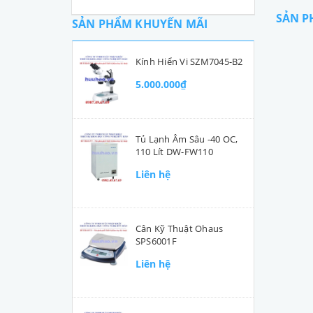
SẢN P
SẢN PHẨM KHUYẾN MÃI
Kính Hiển Vi SZM7045-B2
5.000.000₫
Tủ Lạnh Âm Sâu -40 OC,
110 Lít DW-FW110
Liên hệ
Cân Kỹ Thuật Ohaus
SPS6001F
Liên hệ