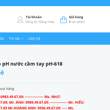
Tài khoản
Giỏ hàng
Đăng ký
/
Đăng nhập
0
sản phẩm
hữa
Tin tức
Liên hệ
o pH nước cầm tay pH-618
hệ
mua hàng
983.49.67.69; --------------- Ms. NHƯ:
7.69; Mr. ÁNH: 0989.49.67.69; -------------- Mr. HIẾU:
67.69 Mr.HOÀNG ANH: 0936.49.67.69; ---- Ms.