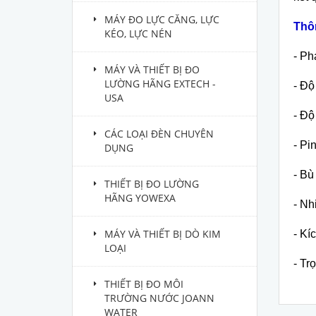
MÁY ĐO LỰC CĂNG, LỰC
Th
ô
KÉO, LỰC NÉN
-
Phạ
MÁY VÀ THIẾT BỊ ĐO
LƯỜNG HÃNG EXTECH -
-
Độ
USA
-
Độ
CÁC LOẠI ĐÈN CHUYÊN
- Pi
DỤNG
- Bù 
THIẾT BỊ ĐO LƯỜNG
HÃNG YOWEXA
-
Nhi
MÁY VÀ THIẾT BỊ DÒ KIM
-
K
í
LOẠI
-
Trọ
THIẾT BỊ ĐO MÔI
TRƯỜNG NƯỚC JOANN
WATER