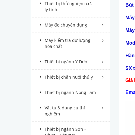
Thiết bị thử nghiệm cơ,
Bút
lý tính
M
áy
Máy đo chuyên dụng
Máy
Máy kiểm tra dư lượng
Mod
hóa chất
H
ãn
Thiết bị ngành Y Dược
SX t
Thiết bị chăn nuôi thú y
Giá 
Thiết bị ngành Nông Lâm
Ema
Vật tư & dụng cụ thí
nghiệm
Thiết bị ngành Sơn -