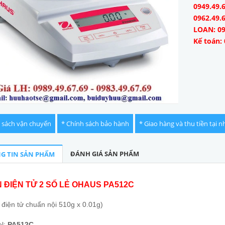
0949.49.6
0962.49.
LOAN: 09
Kế toán: 
 sách vận chuyển
* Chính sách bảo hành
* Giao hàng và thu tiền tại n
ĐÁNH GIÁ SẢN PHẨM
G TIN SẢN PHẨM
 ĐIỆN TỬ 2 SỐ LẺ OHAUS PA512C
 điện tử chuẩn nội 510g x 0.01g)
l:
PA512C