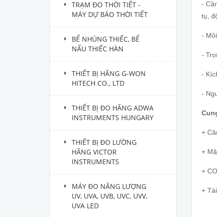
TRẠM ĐO THỜI TIẾT -
- Câ
MÁY DỰ BÁO THỜI TIẾT
tụ, 
- Mô
BỂ NHÚNG THIẾC, BỂ
NẤU THIẾC HÀN
- Trọ
THIẾT BỊ HÃNG G-WON
- Kíc
HITECH CO., LTD
- Ng
THIẾT BỊ ĐO HÃNG ADWA
Cung
INSTRUMENTS HUNGARY
+ Câ
THIẾT BỊ ĐO LƯỜNG
HÃNG VICTOR
+ Mặ
INSTRUMENTS
+ CO
MÁY ĐO NĂNG LƯỢNG
+ Tài
UV, UVA, UVB, UVC, UVV,
UVA LED