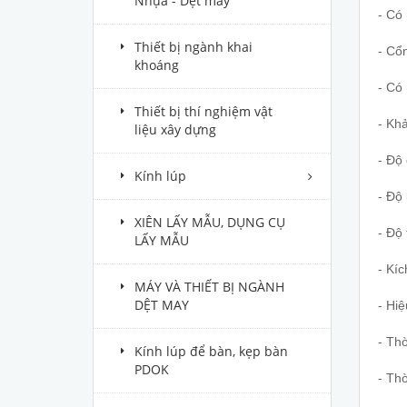
Nhựa - Dệt may
- Có
Thiết bị ngành khai
- Cổ
khoáng
- Có 
Thiết bị thí nghiệm vật
- Kh
liệu xây dựng
- Độ 
Kính lúp
- Độ 
XIÊN LẤY MẪU, DỤNG CỤ
- Độ 
LẤY MẪU
- Kí
MÁY VÀ THIẾT BỊ NGÀNH
DỆT MAY
- Hi
- Thờ
Kính lúp để bàn, kẹp bàn
PDOK
- Thờ