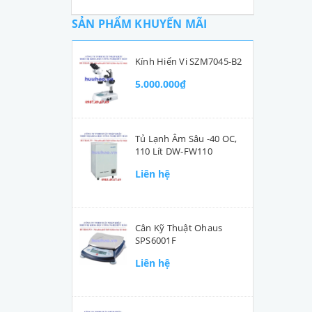
SẢN PHẨM KHUYẾN MÃI
Kính Hiển Vi SZM7045-B2
5.000.000₫
Tủ Lạnh Âm Sâu -40 OC,
110 Lít DW-FW110
Liên hệ
Cân Kỹ Thuật Ohaus
SPS6001F
Liên hệ