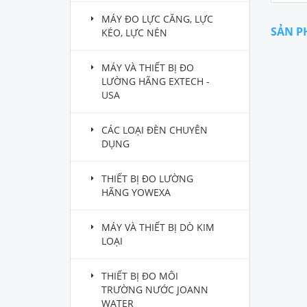
MÁY ĐO LỰC CĂNG, LỰC
SẢN P
KÉO, LỰC NÉN
MÁY VÀ THIẾT BỊ ĐO
LƯỜNG HÃNG EXTECH -
USA
CÁC LOẠI ĐÈN CHUYÊN
DỤNG
THIẾT BỊ ĐO LƯỜNG
HÃNG YOWEXA
MÁY VÀ THIẾT BỊ DÒ KIM
LOẠI
THIẾT BỊ ĐO MÔI
TRƯỜNG NƯỚC JOANN
WATER