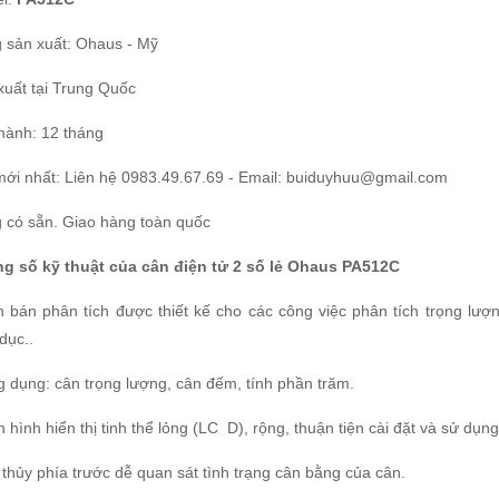
 sản xuất: Ohaus - Mỹ
xuất tại Trung Quốc
hành: 12 tháng
mới nhất: Liên hệ 0983.49.67.69 - Email: buiduyhuu@gmail.com
 có sẵn. Giao hàng toàn quốc
g số kỹ thuật của cân điện tử 2 số lẻ Ohaus PA512C
n bán phân tích được thiết kế cho các công việc phân tích trọng lư
dục..
g dụng: cân trọng lượng, cân đếm, tính phần trăm.
 hình hiển thị tinh thể lỏng (LC D), rộng, thuận tiện cài đặt và sử dụng
 thủy phía trước dễ quan sát tình trạng cân bằng của cân.