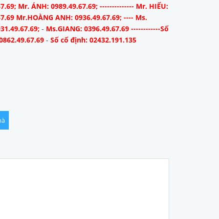
7.69; Mr. ÁNH: 0989.49.67.69; -------------- Mr. HIẾU:
67.69 Mr.HOÀNG ANH: 0936.49.67.69; ---- Ms.
31.49.67.69;
-
Ms.GIANG: 0396.49.67.69 ------------Số
0862.49.67.69
-
Số cố định: 02432.191.135
hà