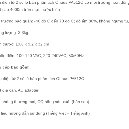
n điện tử 2 số lẻ bán phân tích Ohaus PA512C có môi trường hoạt độ
độ cao 4000m trên mực nước biển.
i trường bảo quản: -40 độ C đến 70 đọ C; độ ẩm 80%, không ngưng tụ
ng lượng: 3.3kg
h thước: 19.6 x 9.2 x 32 cm
uồn điện: 100-120 VAC, 220-240VAC, 50/60Hz
 cấp bao gồm:
n điện tử 2 số lẻ bán phân tích Ohaus PA512C
t đĩa cân, AC adapter
 phòng thương mại, CQ hãng sản xuất (bản sao)
 liệu hướng dẫn sử dụng (Tiếng Việt + Tiếng Anh)