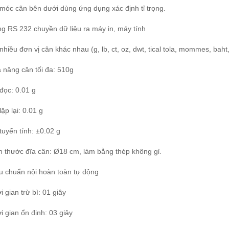
 móc cân bên dưới dùng ứng dụng xác định tỉ trọng.
ng RS 232 chuyền dữ liệu ra máy in, máy tính
nhiều đơn vị cân khác nhau (g, lb, ct, oz, dwt, tical tola, mommes, baht
ả năng cân tối đa: 510g
đọc: 0.01 g
lặp lại: 0.01 g
tuyến tính: ±0.02 g
ch thước đĩa cân: Ø18 cm, làm bằng thép không gỉ.
ệu chuẩn nội hoàn toàn tự động
i gian trừ bì: 01 giây
i gian ổn định: 03 giây