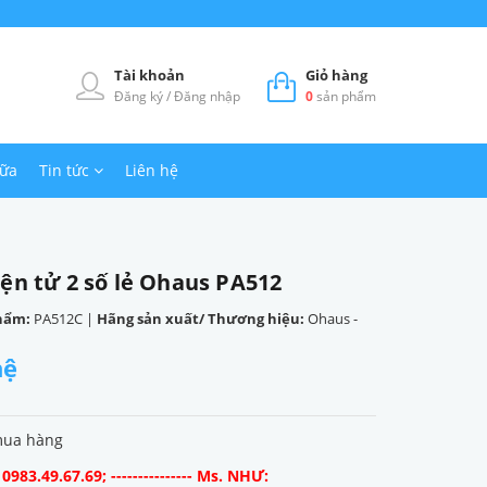
Tài khoản
Giỏ hàng
Đăng ký
/
Đăng nhập
0
sản phẩm
hữa
Tin tức
Liên hệ
ện tử 2 số lẻ Ohaus PA512
hẩm:
PA512C
|
Hãng sản xuất/ Thương hiệu:
Ohaus -
hệ
mua hàng
983.49.67.69; --------------- Ms. NHƯ: