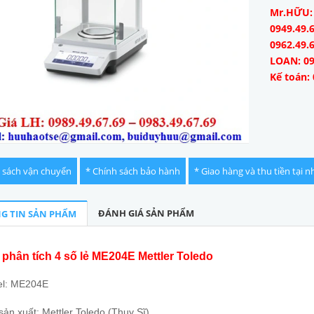
Mr.HỮU: 0
0949.49.6
0962.49.
LOAN: 09
Kế toán: 
 sách vận chuyển
* Chính sách bảo hành
* Giao hàng và thu tiền tại n
ĐÁNH GIÁ SẢN PHẨM
G TIN SẢN PHẨM
phân tích 4 số lẻ ME204E Mettler Toledo
l: ME204E
ản xuất: Mettler Toledo (Thụy Sĩ)