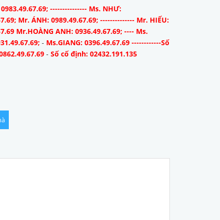
983.49.67.69; --------------- Ms. NHƯ:
7.69; Mr. ÁNH: 0989.49.67.69; -------------- Mr. HIẾU:
67.69 Mr.HOÀNG ANH: 0936.49.67.69; ---- Ms.
31.49.67.69;
-
Ms.GIANG: 0396.49.67.69 ------------Số
0862.49.67.69
-
Số cố định: 02432.191.135
hà