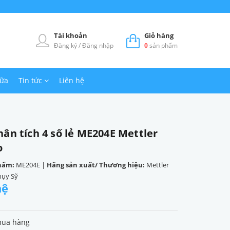
Tài khoản
Giỏ hàng
Đăng ký
/
Đăng nhập
0
sản phẩm
hữa
Tin tức
Liên hệ
ân tích 4 số lẻ ME204E Mettler
o
hẩm:
ME204E
|
Hãng sản xuất/ Thương hiệu:
Mettler
hụy Sỹ
hệ
mua hàng