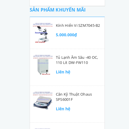
SẢN PHẨM KHUYẾN MÃI
Kính Hiển Vi SZM7045-B2
5.000.000₫
Tủ Lạnh Âm Sâu -40 OC,
110 Lít DW-FW110
Liên hệ
Cân Kỹ Thuật Ohaus
SPS6001F
Liên hệ