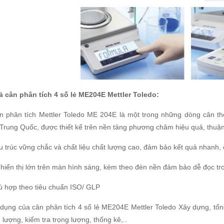
ả cân phân tích 4 số lẻ ME204E Mettler Toledo:
n phân tích Mettler Toledo ME 204E là một trong những dòng cân thế
Trung Quốc, được thiết kế trên nền tảng phương châm hiệu quả, thuận t
u trúc vững chắc và chất liệu chất lượng cao, đảm bảo kết quả nhanh, 
 hiển thị lớn trên màn hình sáng, kèm theo đèn nền đảm bảo dễ đọc tro
ù hợp theo tiêu chuẩn ISO/ GLP
dụng của cân phân tích 4 số lẻ ME204E Mettler Toledo Xây dựng, tổn
 lượng, kiểm tra trọng lượng, thống kê,..