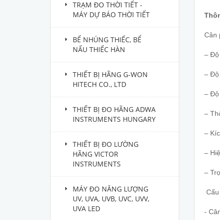
TRẠM ĐO THỜI TIẾT -
MÁY DỰ BÁO THỜI TIẾT
Thôn
Cân 
BỂ NHÚNG THIẾC, BỂ
NẤU THIẾC HÀN
– Độ
THIẾT BỊ HÃNG G-WON
– Độ 
HITECH CO., LTD
– Độ 
THIẾT BỊ ĐO HÃNG ADWA
– Thờ
INSTRUMENTS HUNGARY
– Kí
THIẾT BỊ ĐO LƯỜNG
– Hi
HÃNG VICTOR
INSTRUMENTS
– Trọ
MÁY ĐO NĂNG LƯỢNG
Cấu 
UV, UVA, UVB, UVC, UVV,
UVA LED
- Câ