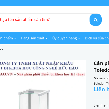
ản phẩm
Hãng sản xuất
Ủy quyền hãng
Dịch vụ sửa c
edo
Cân ph
Toled
Mã sản p
Toledo - T
Liên 
Liên hệ 