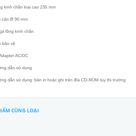
ng kính chắn loại cao 235 mm
n cân Ø 90 mm
gá lồng kính chắn
p bảo vệ
 Adapter AC/DC
ớng dẫn sử dụng
ớng dẫn sử dụng: bản in hoặc ghi trên đĩa CD-ROM tùy thị trường
HẨM CÙNG LOẠI