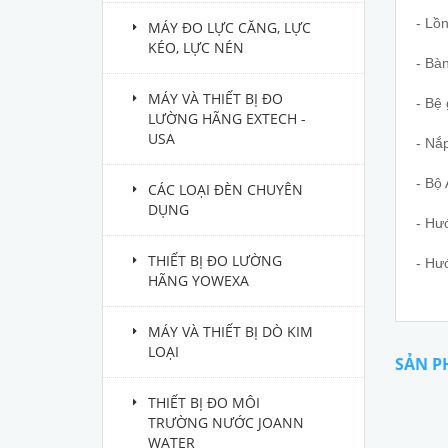
- Lồ
MÁY ĐO LỰC CĂNG, LỰC
KÉO, LỰC NÉN
- Bà
MÁY VÀ THIẾT BỊ ĐO
- Bệ 
LƯỜNG HÃNG EXTECH -
USA
- Nắ
- Bộ
CÁC LOẠI ĐÈN CHUYÊN
DỤNG
- Hư
THIẾT BỊ ĐO LƯỜNG
- Hư
HÃNG YOWEXA
MÁY VÀ THIẾT BỊ DÒ KIM
LOẠI
SẢN P
THIẾT BỊ ĐO MÔI
TRƯỜNG NƯỚC JOANN
WATER