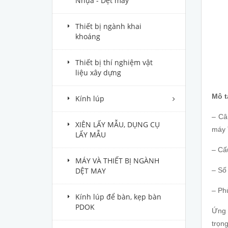
Nhựa - Dệt may
Thiết bị ngành khai
khoáng
Thiết bị thí nghiệm vật
liệu xây dựng
Mô t
Kính lúp
– Câ
XIÊN LẤY MẪU, DỤNG CỤ
máy 
LẤY MẪU
– Cấ
MÁY VÀ THIẾT BỊ NGÀNH
– Số
DỆT MAY
– Ph
Kính lúp để bàn, kẹp bàn
PDOK
Ứng 
trọng