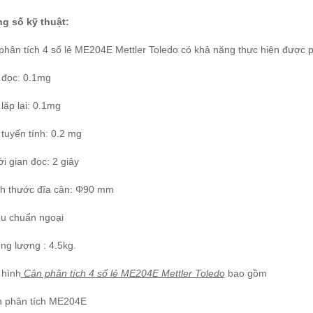
g số kỹ thuật:
phân tích 4 số lẻ ME204E Mettler Toledo có k
hả năng thực hiện được 
 đọc: 0.1mg
lặp lại: 0.1mg
tuyến tính: 0.2 mg
i gian đọc: 2 giây
ch thước đĩa cân: Φ90 mm
ệu chuẩn ngoại
ng lượng : 4.5kg.
hình
Cân phân tích 4 số lẻ ME204E Mettler Toledo
bao gồm
n phân tích ME204E