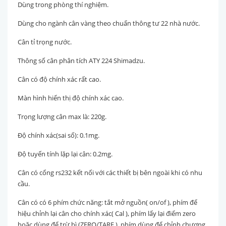
Dùng trong phòng thí nghiệm.
Dùng cho ngành cân vàng theo chuẩn thông tư 22 nhà nước.
Cân tỉ trọng nước.
Thông số cân phân tích ATY 224 Shimadzu.
Cân có độ chính xác rất cao.
Màn hình hiển thị độ chính xác cao.
Trọng lượng cân max là: 220g.
Độ chính xác(sai số): 0.1mg.
Độ tuyến tính lặp lại cân: 0.2mg.
Cân có cổng rs232 kết nối với các thiết bị bên ngoài khi có nhu
cầu.
Cân có có 6 phím chức năng: tắt mở nguồn( on/of ), phím để
hiệu chỉnh lại cân cho chính xác( Cal ), phím lấy lại điểm zero
hoặc dùng để trừ bì (ZERO/TARE ), phím dùng để chỉnh chương