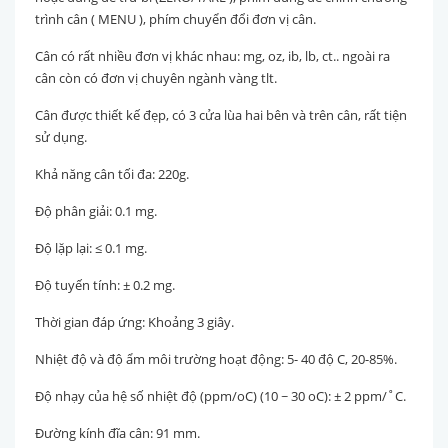
trình cân ( MENU ), phím chuyển đổi đơn vị cân.
Cân có rất nhiều đơn vị khác nhau: mg, oz, ib, lb, ct.. ngoài ra
cân còn có đơn vị chuyên ngành vàng tlt.
Cân được thiết kế đẹp, có 3 cửa lùa hai bên và trên cân, rất tiện
sử dụng.
Khả năng cân tối đa: 220g.
Độ phân giải: 0.1 mg.
Độ lặp lại: ≤ 0.1 mg.
Độ tuyến tính: ± 0.2 mg.
Thời gian đáp ứng: Khoảng 3 giây.
Nhiệt độ và độ ẩm môi trường hoạt động: 5- 40 độ C, 20-85%.
Độ nhạy của hệ số nhiệt độ (ppm/oC) (10 ~ 30 oC): ± 2 ppm/˚C.
Đường kính đĩa cân: 91 mm.