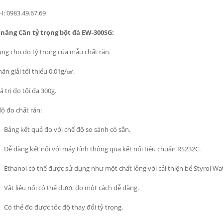
H: 0983.49.67.69
 năng Cân tỷ trọng bột đá EW-300SG:
ng cho đo tỷ trọng của mẫu chất rắn.
ân giải tối thiểu 0.01g/㎤.
á trị đo tối đa 300g.
ộ đo chất rắn:
Bảng kết quả đo với chế độ so sánh có sẵn.
Dễ dàng kết nối với máy tính thông qua kết nối tiêu chuẩn RS232C.
Ethanol có thể được sử dụng như một chất lỏng với cải thiện bể Styrol Wa
Vật liệu nổi có thể được đo một cách dễ dàng.
Có thể đo được tốc độ thay đổi tỷ trọng.