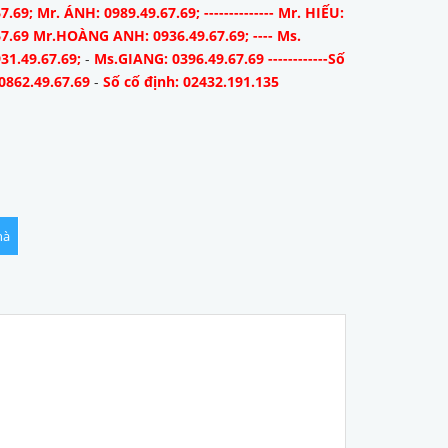
7.69; Mr. ÁNH: 0989.49.67.69; -------------- Mr. HIẾU:
67.69 Mr.HOÀNG ANH: 0936.49.67.69; ---- Ms.
31.49.67.69;
-
Ms.GIANG: 0396.49.67.69 ------------Số
0862.49.67.69
-
Số cố định: 02432.191.135
hà