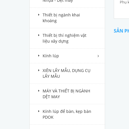
Nhựa - Dệt may
Phụ k
Thiết bị ngành khai
khoáng
SẢN P
Thiết bị thí nghiệm vật
liệu xây dựng
Kính lúp
XIÊN LẤY MẪU, DỤNG CỤ
LẤY MẪU
MÁY VÀ THIẾT BỊ NGÀNH
DỆT MAY
Kính lúp để bàn, kẹp bàn
PDOK