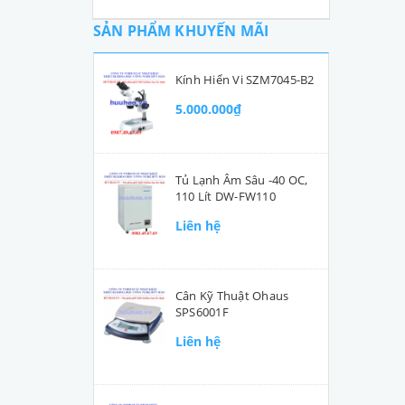
SẢN PHẨM KHUYẾN MÃI
Kính Hiển Vi SZM7045-B2
5.000.000₫
Tủ Lạnh Âm Sâu -40 OC,
110 Lít DW-FW110
Liên hệ
Cân Kỹ Thuật Ohaus
SPS6001F
Liên hệ