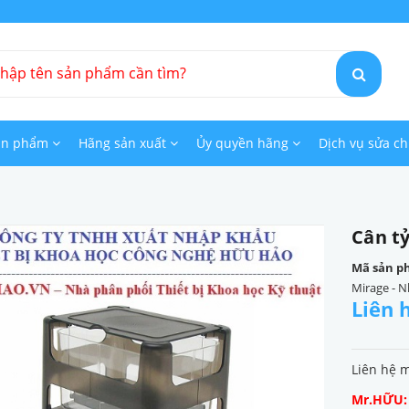
ản phẩm
Hãng sản xuất
Ủy quyền hãng
Dịch vụ sửa c
Cân t
Mã sản p
Mirage - N
Liên 
Liên hệ 
Mr.HỮU: 0