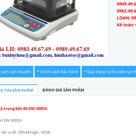
0949.49.6
0962.49.
LOAN: 09
Kế toán: 
 sách vận chuyển
* Chính sách bảo hành
* Giao hàng và thu tiền tại n
ĐÁNH GIÁ SẢN PHẨM
G TIN SẢN PHẨM
tỷ trọng bột đá EW-300SG
l: EW-300SG
sản xuất: Alfa Mirage - Nhật