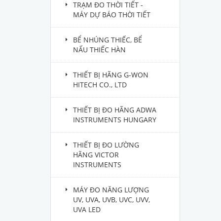
TRẠM ĐO THỜI TIẾT -
MÁY DỰ BÁO THỜI TIẾT
BỂ NHÚNG THIẾC, BỂ
NẤU THIẾC HÀN
THIẾT BỊ HÃNG G-WON
HITECH CO., LTD
THIẾT BỊ ĐO HÃNG ADWA
INSTRUMENTS HUNGARY
THIẾT BỊ ĐO LƯỜNG
HÃNG VICTOR
INSTRUMENTS
MÁY ĐO NĂNG LƯỢNG
UV, UVA, UVB, UVC, UVV,
UVA LED