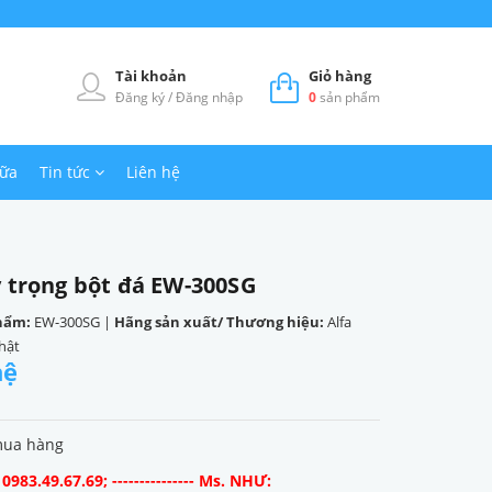
Tài khoản
Giỏ hàng
Đăng ký
/
Đăng nhập
0
sản phẩm
hữa
Tin tức
Liên hệ
ỷ trọng bột đá EW-300SG
hẩm:
EW-300SG
|
Hãng sản xuất/ Thương hiệu:
Alfa
hật
hệ
mua hàng
983.49.67.69; --------------- Ms. NHƯ: