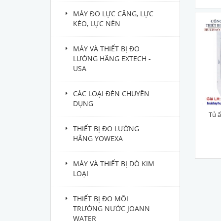
MÁY ĐO LỰC CĂNG, LỰC
KÉO, LỰC NÉN
MÁY VÀ THIẾT BỊ ĐO
LƯỜNG HÃNG EXTECH -
USA
CÁC LOẠI ĐÈN CHUYÊN
DỤNG
Tủ 
THIẾT BỊ ĐO LƯỜNG
HÃNG YOWEXA
MÁY VÀ THIẾT BỊ DÒ KIM
LOẠI
THIẾT BỊ ĐO MÔI
TRƯỜNG NƯỚC JOANN
WATER