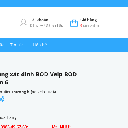
Tài khoản
Giỏ hàng
Đăng ký
/
Đăng nhập
0
sản phẩm
hữa
Tin tức
Liên hệ
ống xác định BOD Velp BOD
m 6
 xuất/ Thương hiệu:
Velp - Italia
hệ
mua hàng
983.49.67.69; --------------- Ms. NHƯ: