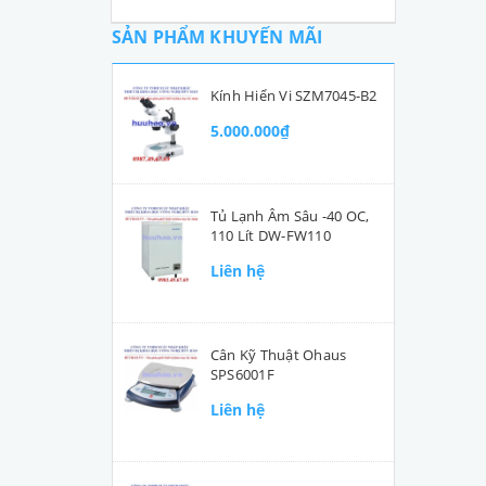
SẢN PHẨM KHUYẾN MÃI
Kính Hiển Vi SZM7045-B2
5.000.000₫
Tủ Lạnh Âm Sâu -40 OC,
110 Lít DW-FW110
Liên hệ
Cân Kỹ Thuật Ohaus
SPS6001F
Liên hệ