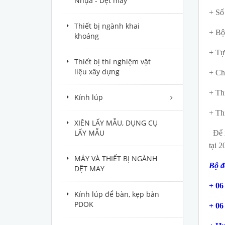
Nhựa - Dệt may
+ Số 
Thiết bị ngành khai
+ Bộ
khoáng
+ Tự
Thiết bị thí nghiệm vật
liệu xây dựng
+ Ch
+ Th
Kính lúp
+ Thi
XIÊN LẤY MẪU, DỤNG CỤ
LẤY MẪU
Để x
tại 2
MÁY VÀ THIẾT BỊ NGÀNH
Bộ đ
DỆT MAY
+ 06
Kính lúp để bàn, kẹp bàn
PDOK
+ 06