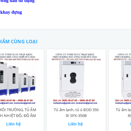
ớng dẫn sử dụng
 khay đựng
HẨM CÙNG LOẠI
MÔI TRƯỜNG, TỦ ẤM
Tủ ấm lạnh, tủ ủ BOD 350
Tủ ấm lạ
H NHIỆT ĐỘ, ĐỘ ẨM
lít SPX-350B
l
Liên hệ
Liên hệ