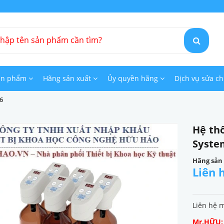
ản phẩm
Hãng sản xuất
Ủy quyền hãng
Dịch vụ sửa c
6
Hệ th
Syste
Hãng sản
Liên 
Liên hệ 
Mr.HỮU: 0