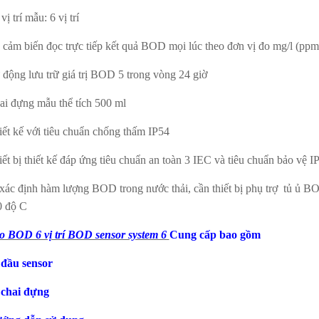
vị trí mẫu: 6 vị trí
 cảm biến đọc trực tiếp kết quả BOD mọi lúc theo đơn vị đo mg/l (ppm
 động lưu trữ giá trị BOD 5 trong vòng 24 giờ
ai đựng mẫu thể tích 500 ml
iết kế với tiêu chuẩn chống thấm IP54
ết bị thiết kế đáp ứng tiêu chuẩn an toàn 3 IEC và tiêu chuẩn bảo vệ I
ác định hàm lượng BOD trong nước thải, cần thiết bị phụ trợ tủ ủ B
0 độ C
o BOD 6 vị trí BOD sensor system 6
Cung cấp bao gồm
 đầu sensor
 chai đựng