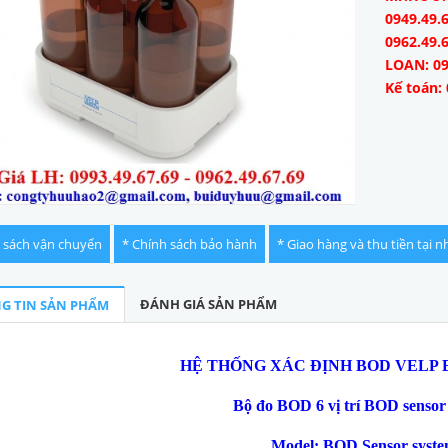
0949.49.6
0962.49.
LOAN: 09
Kế toán: 
 sách vận chuyển
* Chính sách bảo hành
* Giao hàng và thu tiền tại n
ĐÁNH GIÁ SẢN PHẨM
G TIN SẢN PHẨM
HỆ THỐNG XÁC ĐỊNH BOD VELP 
Bộ đo BOD 6 vị trí BOD sensor
Model: BOD Sensor syste