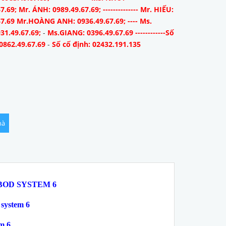
7.69; Mr. ÁNH: 0989.49.67.69; -------------- Mr. HIẾU:
67.69 Mr.HOÀNG ANH: 0936.49.67.69; ---- Ms.
31.49.67.69;
-
Ms.GIANG: 0396.49.67.69 ------------Số
0862.49.67.69
-
Số cố định: 02432.191.135
hà
BOD SYSTEM 6
 system 6
m 6