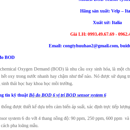
Hãng sản xuất: Velp – Ita
Xuất xứ: Italia
Giá LH: 0993.49.67.69 - 0962.
Email: congtyhuuhao2@gmail.com, bui
đo BOD
ochemical Oxygen Demand (BOD) là nhu cầu oxy sinh hóa, là một chỉ
 hết oxy trong nước nhanh hay chậm như thế nào. Nó được sử dụng tr
 sinh thái học hay khoa học môi trường.
g tin kỹ thuật
Bộ đo BOD 6 vị trí BOD sensor system 6
thống được thiết kế dựa trên cảm biến áp suất, xác định trực tiếp lượng 
nsor system 6 đo với 4 thang nồng độ: 90 ppm, 250 ppm, 600 ppm và
 cách pha loãng mẫu.