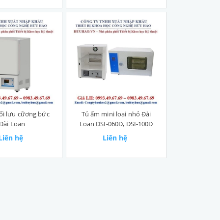
ối lưu cữơng bức
Tủ ấm mini loại nhỏ Đài
Đài Loan
Loan DSI-060D, DSI-100D
Liên hệ
Liên hệ