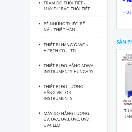
+ Hư
TRẠM ĐO THỜI TIẾT -
MÁY DỰ BÁO THỜI TIẾT
+ 01
BỂ NHÚNG THIẾC, BỂ
NẤU THIẾC HÀN
SẢN P
THIẾT BỊ HÃNG G-WON
HITECH CO., LTD
THIẾT BỊ ĐO HÃNG ADWA
INSTRUMENTS HUNGARY
THIẾT BỊ ĐO LƯỜNG
HÃNG VICTOR
INSTRUMENTS
TỦ 
MÁY ĐO NĂNG LƯỢNG
LẠN
UV, UVA, UVB, UVC, UVV,
UVA LED