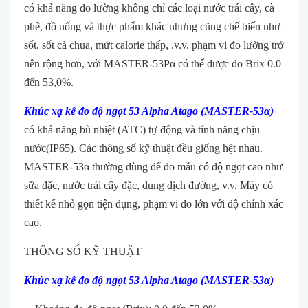
có khả năng đo lường không chỉ các loại nước trái cây, cà
phê, đồ uống và thực phẩm khác nhưng cũng chế biến như
sốt, sốt cà chua, mứt calorie thấp, .v.v. phạm vi đo lường trở
nên rộng hơn, với MASTER-53Pα có thể được đo Brix 0.0
đến 53,0%.
Khúc xạ kế đo độ ngọt 53 Alpha Atago
(MASTER-53α)
có khả năng bù nhiệt (ATC) tự động và tính năng chịu
nước(IP65). Các thông số kỹ thuật đều ​​giống hệt nhau.
MASTER-53α thường dùng để đo mẫu có độ ngọt cao như
sữa đặc, nước trái cây đặc, dung dịch đường, v.v. Máy có
thiết kế nhỏ gọn tiện dụng, phạm vi đo lớn với độ chính xác
cao.
THÔNG SỐ KỸ THUẬT
Khúc xạ kế đo độ ngọt 53 Alpha Atago
(MASTER-53α)