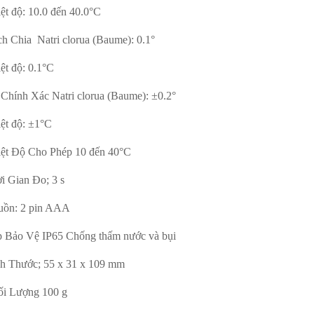
iệt độ: 10.0 đến 40.0°C
ch Chia Natri clorua (Baume): 0.1°
ệt độ: 0.1°C
 Chính Xác Natri clorua (Baume): ±0.2°
iệt độ: ±1°C
iệt Độ Cho Phép 10 đến 40°C
ời Gian Đo; 3 s
uồn: 2 pin AAA
p Bảo Vệ IP65 Chống thấm nước và bụi
ch Thước; 55 x 31 x 109 mm
ối Lượng 100 g