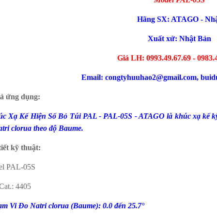
Hãng SX: ATAGO - Nh
Xuất xứ: Nhật Bản
Giá LH: 0993.49.67.69 - 0983.
Email: congtyhuuhao2@gmail.com, bui
ả ứng dụng:
úc Xạ Kế Hiện Số Bỏ Túi PAL - PAL-05S - ATAGO là khúc xạ kế kỹ th
atri clorua theo độ Baume.
iết kỹ thuật:
l PAL-05S
Cat.: 4405
ạm Vi Đo Natri clorua (Baume): 0.0 đến 25.7°