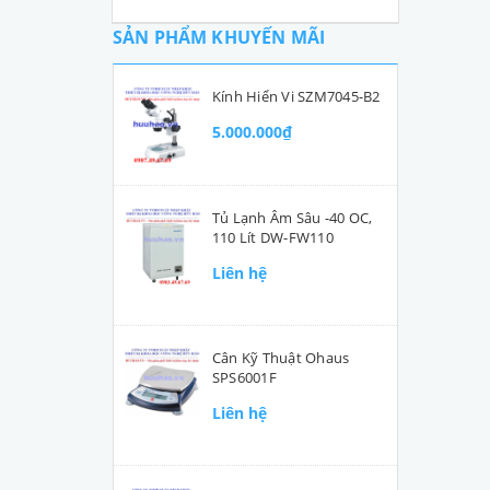
SẢN PHẨM KHUYẾN MÃI
Kính Hiển Vi SZM7045-B2
5.000.000₫
Tủ Lạnh Âm Sâu -40 OC,
110 Lít DW-FW110
Liên hệ
Cân Kỹ Thuật Ohaus
SPS6001F
Liên hệ