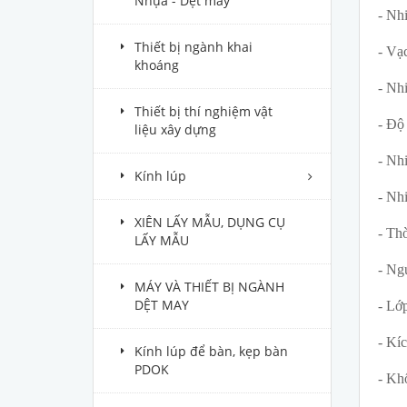
Nhựa - Dệt may
- Nh
Thiết bị ngành khai
- Vạ
khoáng
- Nhi
Thiết bị thí nghiệm vật
- Độ
liệu xây dựng
- Nh
Kính lúp
- Nh
XIÊN LẤY MẪU, DỤNG CỤ
- Th
LẤY MẪU
- Ng
MÁY VÀ THIẾT BỊ NGÀNH
DỆT MAY
- Lớ
- Kí
Kính lúp để bàn, kẹp bàn
PDOK
- Kh