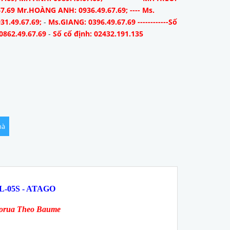
67.69 Mr.HOÀNG ANH: 0936.49.67.69; ---- Ms.
31.49.67.69;
-
Ms.GIANG: 0396.49.67.69 ------------Số
0862.49.67.69
-
Số cố định: 02432.191.135
hà
AL-05S - ATAGO
lorua Theo Baume