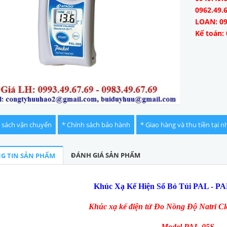
0962.49.
LOAN: 09
Kế toán: 
 sách vận chuyển
* Chính sách bảo hành
* Giao hàng và thu tiền tại n
ĐÁNH GIÁ SẢN PHẨM
G TIN SẢN PHẨM
Khúc Xạ Kế Hiện Số Bỏ Túi PAL - P
Khúc xạ kế điện tử Đo Nồng Độ Natri C
Model PAL-05S