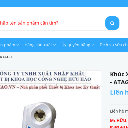
ản phẩm
Hãng sản xuất
Ủy quyền hãng
Dịch vụ sửa c
- ATAGO
Khúc X
- ATA
Liên 
Liên hệ 
Mr.HỮU: 0
0949.49.6