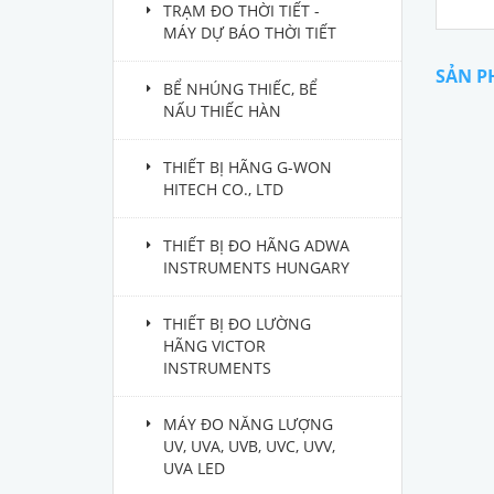
TRẠM ĐO THỜI TIẾT -
MÁY DỰ BÁO THỜI TIẾT
SẢN P
BỂ NHÚNG THIẾC, BỂ
NẤU THIẾC HÀN
THIẾT BỊ HÃNG G-WON
HITECH CO., LTD
THIẾT BỊ ĐO HÃNG ADWA
INSTRUMENTS HUNGARY
THIẾT BỊ ĐO LƯỜNG
HÃNG VICTOR
INSTRUMENTS
MÁY ĐO NĂNG LƯỢNG
UV, UVA, UVB, UVC, UVV,
UVA LED