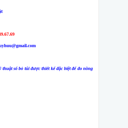
ật
49.67.69
duyhuu@gmail.com
uật số bỏ túi được thiết kế đặc biệt để đo nồng