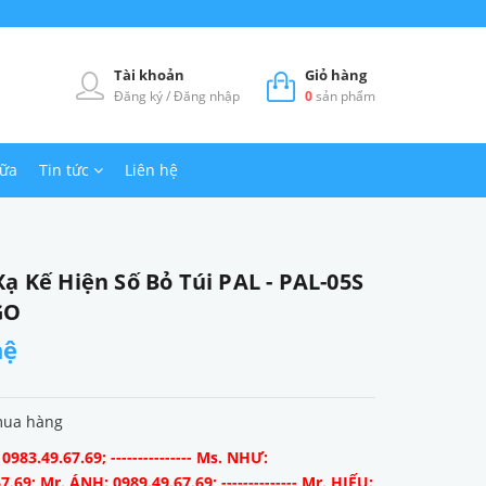
Tài khoản
Giỏ hàng
Đăng ký
/
Đăng nhập
0
sản phẩm
hữa
Tin tức
Liên hệ
ạ Kế Hiện Số Bỏ Túi PAL - PAL-05S
GO
hệ
mua hàng
983.49.67.69; --------------- Ms. NHƯ:
7.69; Mr. ÁNH: 0989.49.67.69; -------------- Mr. HIẾU: