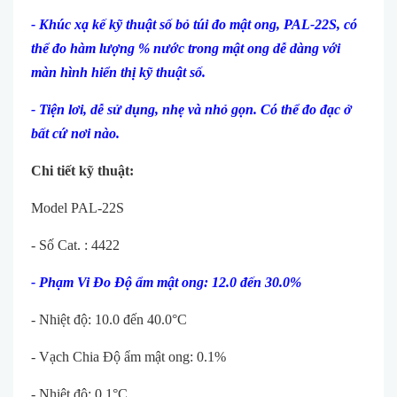
- Khúc xạ kế kỹ thuật số bỏ túi đo mật ong, PAL-22S, có
thể đo hàm l
ượng % nước trong mật ong dễ dàng với
màn h
ình hiển thị kỹ thuật số.
- Tiện l
ơi, dễ sử dụng, nhẹ và nhỏ gọn. Có thể đo đạc ở
bất cứ nơi nào.
Chi tiết kỹ thuật:
Model PAL-22S
- Số Cat. : 4422
-
Phạm Vi Đo Độ ẩm mật ong: 12.0 đến 30.0%
- Nhiệt độ: 10.0 đến 40.0°C
- Vạch Chia Độ ẩm mật ong: 0.1%
- Nhiệt độ: 0.1°C