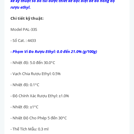
kế kỹ thuật số bỏ túi được thiết kế đặc biệt để đo nồng độ
rượu ethyl.
Chi tiết kỹ thuật:
Model
PAL-33S
- Số Cat. : 4433
- Phạm Vi Đo Rượu Ethyl: 0.0 đến 21.0% (g/100g)
- Nhiệt độ: 5.0 đến 30.0°C
- Vạch Chia Rượu Ethyl: 0.5%
- Nhiệt độ: 0.1°C
- Độ Chính Xác Rượu Ethyl: ±1.0%
- Nhiệt độ: ±1°C
- Nhiệt Độ Cho Phép
5 đến 30°C
- Thể Tích Mẫu: 0.3 ml