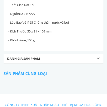
- Thời Gian Đo; 3 s
- Nguồn: 2 pin AAA
- Lớp Bảo Vệ
IP65 Chống thấm nước và bụi
- Kích Th
ước
;
55 x 31 x 109 mm
-
Khối Lượng
100 g
ĐÁNH GIÁ SẢN PHẨM
SẢN PHẨM CÙNG LOẠI
CÔNG TY TNHH XUẤT NHẬP KHẨU THIẾT BỊ KHOA HỌC CÔNG