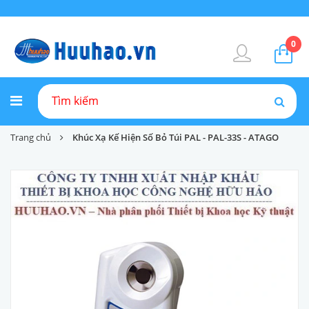
0
Trang chủ
Khúc Xạ Kế Hiện Số Bỏ Túi PAL - PAL-33S - ATAGO