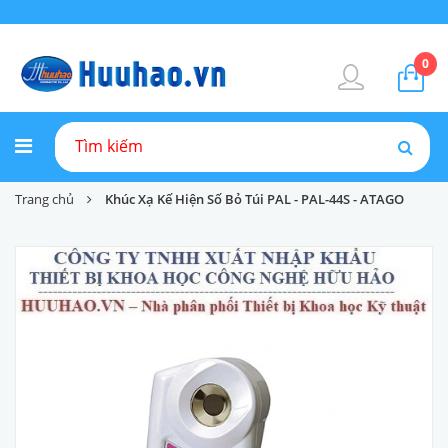
0
Trang chủ
Khúc Xạ Kế Hiện Số Bỏ Túi PAL - PAL-44S - ATAGO