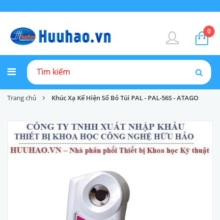
0
Trang chủ
Khúc Xạ Kế Hiện Số Bỏ Túi PAL - PAL-56S - ATAGO