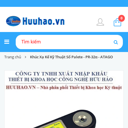
0
Trang chủ
Khúc Xạ Kế Kỹ Thuật Số Palete - PR-32α - ATAGO