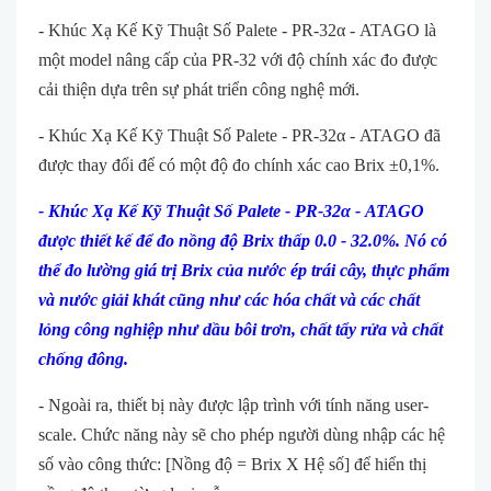
- Khúc Xạ Kế Kỹ Thuật Số Palete - PR-32α - ATAGO là
một model nâng cấp của PR-32 với độ chính xác đo được
cải thiện dựa trên sự phát triển công nghệ mới.
- Khúc Xạ Kế Kỹ Thuật Số Palete - PR-32α - ATAGO đã
được thay đổi để có một độ đo chính xác cao Brix ±0,1%.
- Khúc Xạ Kế Kỹ Thuật Số Palete - PR-32α - ATAGO
được thiết kế để đo nồng độ Brix thấp 0.0 - 32.0%. Nó có
thể đo lường giá trị Brix của nước ép trái cây, thực phẩm
và n
ước giải khát cũng như các hóa chất và các chất
lỏng công nghiệp như dầu bôi trơn, chất tẩy rửa và chất
chống đông.
- Ngoài ra, thiết bị này được lập trình với tính năng user-
scale. Chức năng này sẽ cho phép người dùng nhập các hệ
số vào công thức: [Nồng độ = Brix X Hệ số] để hiển thị