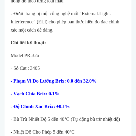
nồng độ theo từng loại mẫu.
- Được trang bị một công nghệ mới "External-Light-
Interference" (ELI) cho phép bạn thực hiện đo đạc chính
xác một cách dễ dàng.
Chi tiết kỹ thuật:
Model PR-32α
- Số Cat.: 3405
-
Phạm Vi
Đo Lường Brix: 0.0 đến 32.0%
-
Vạch Chia Brix: 0.1%
-
Độ Chính Xác Brix: ±0.1%
- Bù Trừ Nhiệt Độ 5 đến 40°C (Tự động bù trừ nhiệt độ)
- Nhiệt Độ Cho Phép 5 đến 40°C