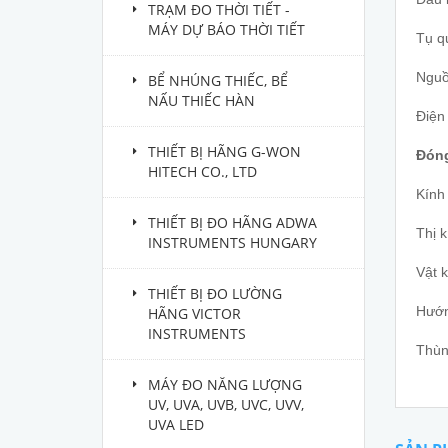
TRẠM ĐO THỜI TIẾT -
MÁY DỰ BÁO THỜI TIẾT
Tụ q
Nguồ
BỂ NHÚNG THIẾC, BỂ
NẤU THIẾC HÀN
Điện
THIẾT BỊ HÃNG G-WON
Đóng
HITECH CO., LTD
Kính 
THIẾT BỊ ĐO HÃNG ADWA
Thị k
INSTRUMENTS HUNGARY
Vật k
THIẾT BỊ ĐO LƯỜNG
Hướn
HÃNG VICTOR
INSTRUMENTS
Thùn
MÁY ĐO NĂNG LƯỢNG
UV, UVA, UVB, UVC, UVV,
UVA LED