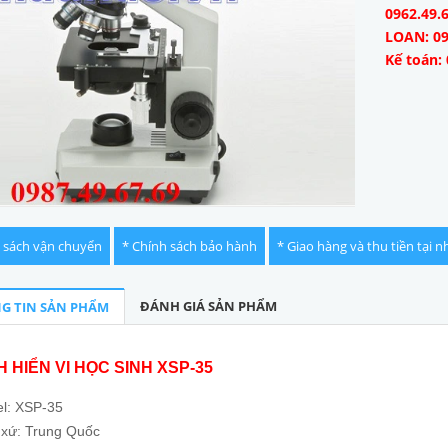
0962.49.
LOAN: 09
Kế toán: 
 sách vận chuyển
* Chính sách bảo hành
* Giao hàng và thu tiền tại n
ĐÁNH GIÁ SẢN PHẨM
G TIN SẢN PHẨM
H HIỂN VI HỌC SINH XSP-35
l: XSP-35
 xứ: Trung Quốc