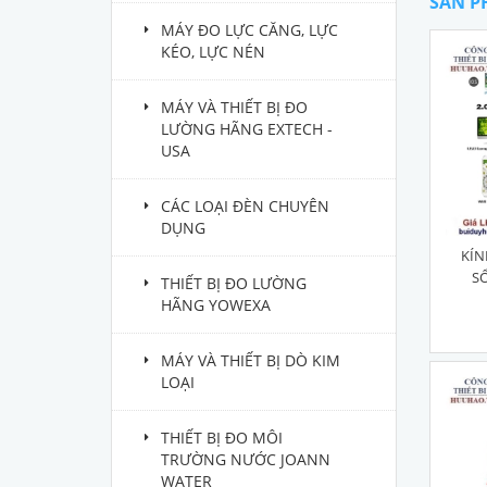
SẢN P
MÁY ĐO LỰC CĂNG, LỰC
KÉO, LỰC NÉN
MÁY VÀ THIẾT BỊ ĐO
LƯỜNG HÃNG EXTECH -
USA
CÁC LOẠI ĐÈN CHUYÊN
DỤNG
KÍN
S
THIẾT BỊ ĐO LƯỜNG
HÃNG YOWEXA
MÁY VÀ THIẾT BỊ DÒ KIM
LOẠI
THIẾT BỊ ĐO MÔI
TRƯỜNG NƯỚC JOANN
WATER