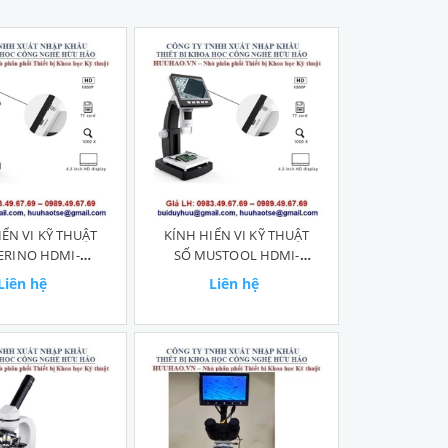
IỂN VI KỸ THUẬT
KÍNH HIỂN VI KỸ THUẬT
ERINO HDMI-
SỐ MUSTOOL HDMI-
HD1000X
HD1000X
Liên hệ
Liên hệ