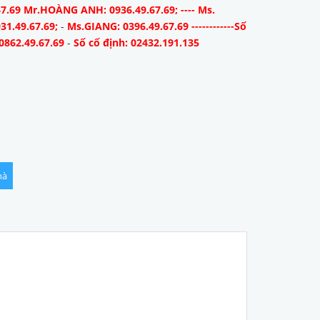
67.69 Mr.HOÀNG ANH: 0936.49.67.69; ---- Ms.
31.49.67.69;
-
Ms.GIANG: 0396.49.67.69 ------------Số
0862.49.67.69
-
Số cố định: 02432.191.135
hà