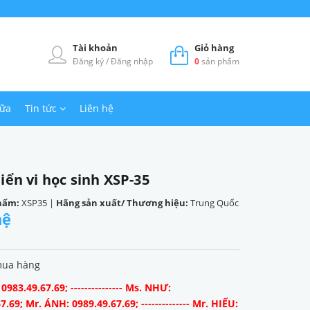
Tài khoản
Giỏ hàng
Đăng ký
/
Đăng nhập
0
sản phẩm
hữa
Tin tức
Liên hệ
iển vi học sinh XSP-35
hẩm:
XSP35
|
Hãng sản xuất/ Thương hiệu:
Trung Quốc
hệ
mua hàng
983.49.67.69; --------------- Ms. NHƯ:
7.69; Mr. ÁNH: 0989.49.67.69; -------------- Mr. HIẾU: