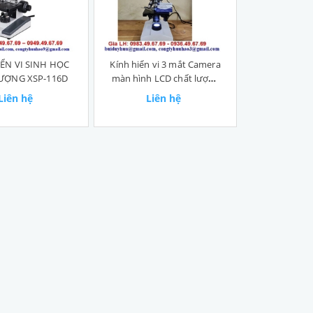
ỂN VI SINH HỌC
Kính hiển vi 3 mắt Camera
ƯỢNG XSP-116D
màn hình LCD chất lượng
cao
Liên hệ
Liên hệ