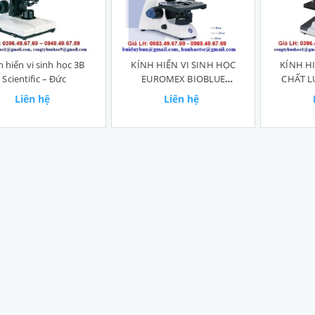
h hiển vi sinh học 3B
KÍNH HIỂN VI SINH HỌC
KÍNH HI
Scientific – Đức
EUROMEX BIOBLUE
CHẤT L
BB.4260
Liên hệ
Liên hệ