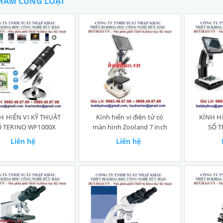
HẨM CÙNG LOẠI
H HIỂN VI KỸ THUẬT
Kính hiển vi điện tử có
KÍNH H
Ổ TERINO WF1000X
màn hình Zooland 7 inch
SỐ T
Liên hệ
Liên hệ