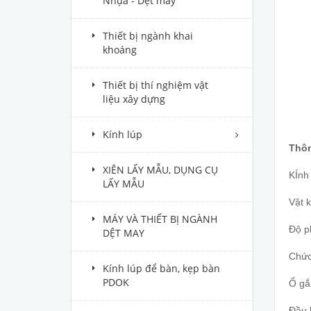
Nhựa - Dệt may
Thiết bị ngành khai
khoáng
Thiết bị thí nghiệm vật
liệu xây dựng
Kính lúp
Thôn
XIÊN LẤY MẪU, DỤNG CỤ
KÍnh 
LẤY MẪU
Vật k
MÁY VÀ THIẾT BỊ NGÀNH
Độ p
DỆT MAY
Chức 
Kính lúp để bàn, kẹp bàn
PDOK
Ổ gắn
Đầu 