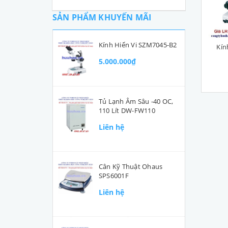
SẢN PHẨM KHUYẾN MÃI
Kính Hiển Vi SZM7045-B2
Kín
5.000.000₫
Tủ Lạnh Âm Sâu -40 OC,
110 Lít DW-FW110
Liên hệ
Cân Kỹ Thuật Ohaus
SPS6001F
Liên hệ