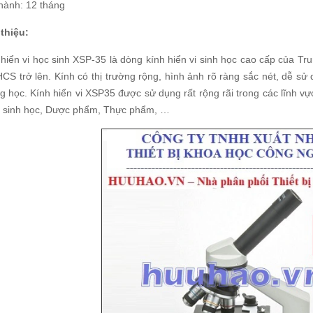
hành: 12 tháng
 thiệu:
 hiển vi học sinh XSP-35 là dòng kính hiển vi sinh học cao cấp của T
HCS trở lên. Kính có thị trường rộng, hình ảnh rõ ràng sắc nét, dễ s
g học. Kính hiển vi XSP35 được sử dụng rất rộng rãi trong các lĩnh v
 sinh học, Dược phẩm, Thực phẩm, …