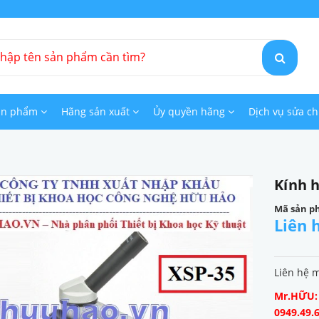
ản phẩm
Hãng sản xuất
Ủy quyền hãng
Dịch vụ sửa c
Kính h
Mã sản p
Liên 
Liên hệ 
Mr.HỮU: 0
0949.49.6