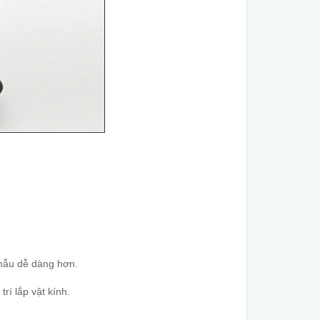
 mẫu dễ dàng hơn.
rí lắp vật kính.