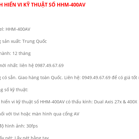
H HIỂN VI KỸ THUẬT SỐ HHM-400AV
l: HHM-400AV
 sản xuất: Trung Quốc
hành: 12 tháng
mới nhất: liên hệ 0987.49.67.69
 có sẵn. Giao hàng toàn Quốc. Liên hệ: 0949.49.67.69 để có giá tốt
g số kỹ thuật:
 hiển vi kỹ thuật số HHM-400AV có thấu kính: Dual Axis 27x & 400X
nối với tivi hoặc màn hình qua cổng AV
độ hình ảnh: 30fps
lấy nét: Lấy nét bằng tay