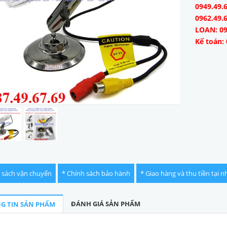
0949.49.6
0962.49.
LOAN: 09
Kế toán: 
 sách vận chuyển
* Chính sách bảo hành
* Giao hàng và thu tiền tại n
ĐÁNH GIÁ SẢN PHẨM
G TIN SẢN PHẨM