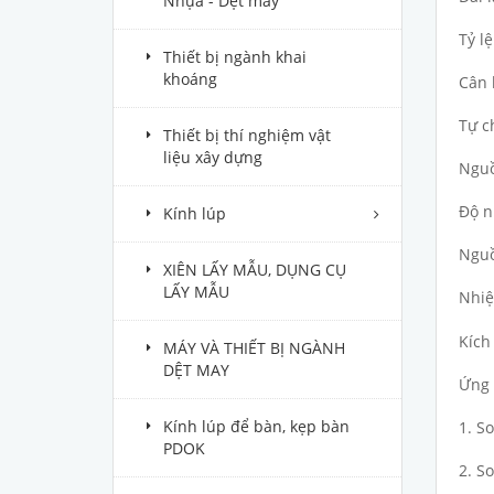
Nhựa - Dệt may
Tỷ l
Thiết bị ngành khai
khoáng
Cân 
Tự c
Thiết bị thí nghiệm vật
liệu xây dựng
Nguồ
Độ n
Kính lúp
Nguồ
XIÊN LẤY MẪU, DỤNG CỤ
LẤY MẪU
Nhiệ
Kích
MÁY VÀ THIẾT BỊ NGÀNH
DỆT MAY
Ứng 
Kính lúp để bàn, kẹp bàn
1. So
PDOK
2. So