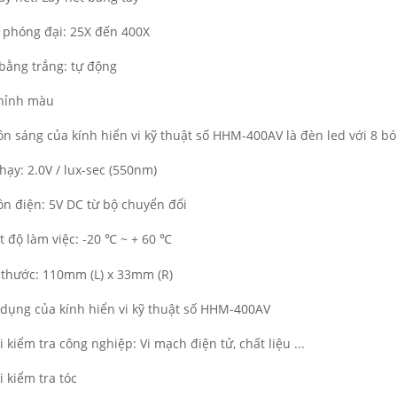
ệ phóng đại: 25X đến 400X
bằng trắng: tự động
hỉnh màu
n sáng của kính hiển vi kỹ thuật số HHM-400AV là đèn led với 8 b
hạy: 2.0V / lux-sec (550nm)
n điện: 5V DC từ bộ chuyển đổi
t độ làm việc: -20
~ + 60
℃
℃
 thước: 110mm (L) x 33mm (R)
dụng của kính hiển vi kỹ thuật số HHM-400AV
i kiểm tra công nghiệp: Vi mạch điện tử, chất liệu ...
i kiểm tra tóc