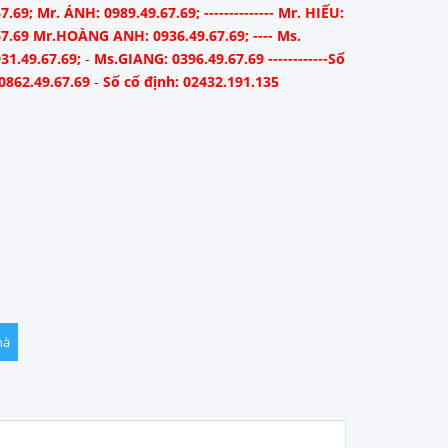
7.69; Mr. ÁNH: 0989.49.67.69; -------------- Mr. HIẾU:
67.69 Mr.HOÀNG ANH: 0936.49.67.69; ---- Ms.
31.49.67.69;
-
Ms.GIANG: 0396.49.67.69 ------------Số
0862.49.67.69
-
Số cố định: 02432.191.135
hà