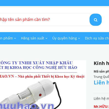
ản phẩm
Hãng sản xuất
Ủy quyền hãng
Dịch vụ sửa c
Kính 
Mã sản p
Trung Qu
Liên 
Liên hệ 
Mr.HỮU: 0