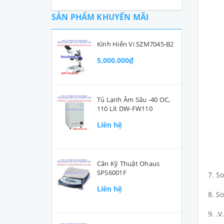
SẢN PHẨM KHUYẾN MÃI
Kính Hiển Vi SZM7045-B2
5.000.000₫
Tủ Lạnh Âm Sâu -40 OC,
110 Lít DW-FW110
Liên hệ
Cân Kỹ Thuật Ohaus
SPS6001F
7. So
Liên hệ
8. S
9. .V.