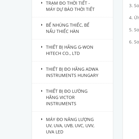
TRẠM ĐO THỜI TIẾT -
3. So
MÁY DỰ BÁO THỜI TIẾT
4. Ứ
BỂ NHÚNG THIẾC, BỂ
5. S
NẤU THIẾC HÀN
6. S
THIẾT BỊ HÃNG G-WON
HITECH CO., LTD
THIẾT BỊ ĐO HÃNG ADWA
INSTRUMENTS HUNGARY
THIẾT BỊ ĐO LƯỜNG
HÃNG VICTOR
INSTRUMENTS
MÁY ĐO NĂNG LƯỢNG
UV, UVA, UVB, UVC, UVV,
UVA LED