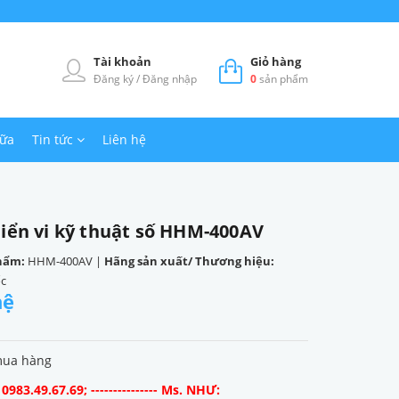
Tài khoản
Giỏ hàng
Đăng ký
/
Đăng nhập
0
sản phẩm
hữa
Tin tức
Liên hệ
hiển vi kỹ thuật số HHM-400AV
hẩm:
HHM-400AV
|
Hãng sản xuất/ Thương hiệu:
ốc
hệ
mua hàng
983.49.67.69; --------------- Ms. NHƯ: