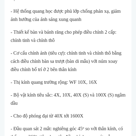
- Hệ thống quang học được phủ lớp chống phản xạ, giảm
ảnh hưởng của ánh sáng xung quanh
- Thiết kế bàn và bánh răng cho phép điều chỉnh 2 cấp:
chỉnh tinh và chỉnh thô
- Cơ cấu chỉnh ảnh (tiêu cự): chỉnh tinh và chỉnh thô bằng
cách điều chỉnh bàn sa trượt (bàn di mẫu) với núm xoay
điều chỉnh bố trí ở 2 bên thân kính
- Thị kính quang trường rộng: WF 10X, 16X
- Bộ vật kính tiêu sắc: 4X, 10X, 40X (S) và 100X (S) ngâm
dầu
- Cho độ phóng đại từ 40X tới 1600X
- Đầu quan sát 2 mắt: nghiêng góc 45
so với thân kính, có
o
o