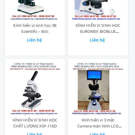
Kính hiển vi sinh học 3B
KÍNH HIỂN VI SINH HỌC
Scientific – Đức
EUROMEX BIOBLUE
BB.4260
Liên hệ
Liên hệ
KÍNH HIỂN VI SINH HỌC
Kính hiển vi 3 mắt
CHẤT LƯỢNG XSP-116D
Camera màn hình LCD
chất lượng cao
Liên hệ
Liên hệ