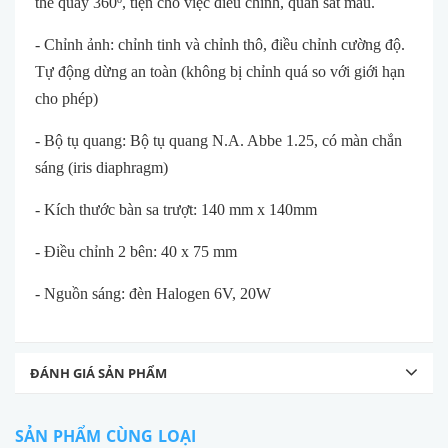
thể quay 360
, tiện cho việc điều chỉnh, quan sát mẫu.
- Chỉnh ảnh: chỉnh tinh và chỉnh thô, điều chỉnh cường độ.
Tự động dừng an toàn (không bị chỉnh quá so với giới hạn
cho phép)
- Bộ tụ quang: Bộ tụ quang N.A. Abbe 1.25, có màn chắn
sáng (iris diaphragm)
- Kích thước bàn sa trượt: 140 mm x 140mm
- Điều chỉnh 2 bên: 40 x 75 mm
- Nguồn sáng: đèn Halogen 6V, 20W
ĐÁNH GIÁ SẢN PHẨM
SẢN PHẨM CÙNG LOẠI