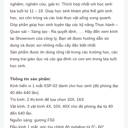
nghiệm, nghiên cứu, giải trí. Thích hợp nhất với
học sinh
lứa tuổi từ 11 – 18. Giúp học sinh khám phá thế giới sinh
học, soi côn trùng và các loài thực vật sống xung quanh.
Góp phần giúp học sinh luyện tập các kỹ năng Thực hành –
Quan sát – Sáng tạo - Ra quyết định, …. Hãy đến xem kính
tại Showroom của công ty, Bạn sẽ được hướng dẫn sử
dụng và được soi những mẫu cấy đặc biệt nhất.
Sản phẩm được tin dùng rộng rãi trong các trường học, các
trang trại giáo dục và các gia đình có con em trong lứa tuổi
học sinh.
Thông tin sản phẩm:
Kính hiển vi 1 mắt XSP-02 dành cho học sinh (độ phóng đại
40 đến 640 lần).
Thị kính: 2 thị kính để lựa chọn 10X, 16X.
Vật kính: 3 vật kính 4X, 10X, 40X cho độ phóng đại từ 40
đến 640 lần.
Nguồn sáng: gương F50
Đầu kính 1 mắt, góc tùy chỉnh độ nghiêng từ 0°- 60°