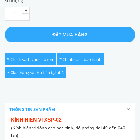
Số lượng:
+
-
ĐẶT MUA HÀNG
* Chính sách vận chuyển
* Chính sách bảo hành
* Giao hàng và thu tiền tại nhà
THÔNG TIN SẢN PHẨM
KÍNH HIỂN VI XSP-02
(Kính hiển vi dành cho học sinh, độ phóng đại 40 đến 640
lần)