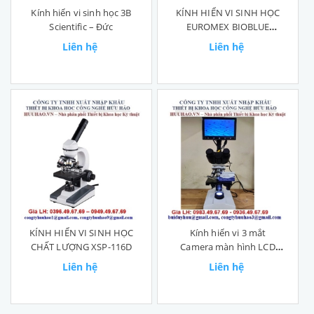
Kính hiển vi sinh học 3B
KÍNH HIỂN VI SINH HỌC
Scientific – Đức
EUROMEX BIOBLUE
BB.4260
Liên hệ
Liên hệ
KÍNH HIỂN VI SINH HỌC
Kính hiển vi 3 mắt
CHẤT LƯỢNG XSP-116D
Camera màn hình LCD
chất lượng cao
Liên hệ
Liên hệ