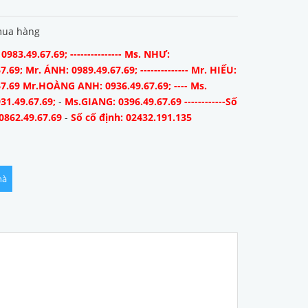
mua hàng
983.49.67.69; --------------- Ms. NHƯ:
7.69; Mr. ÁNH: 0989.49.67.69; -------------- Mr. HIẾU:
67.69 Mr.HOÀNG ANH: 0936.49.67.69; ---- Ms.
31.49.67.69;
-
Ms.GIANG: 0396.49.67.69 ------------Số
0862.49.67.69
-
Số cố định: 02432.191.135
hà