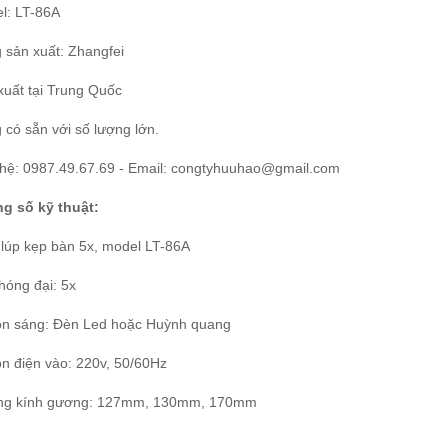
l: LT-86A
 sản xuất: Zhangfei
xuất tại Trung Quốc
 có sẵn với số lượng lớn.
 hệ: 0987.49.67.69 - Email: congtyhuuhao@gmail.com
g số kỹ thuật:
 lúp kẹp bàn 5x, model LT-86A
hóng đại: 5x
n sáng: Đèn Led hoặc Huỳnh quang
n điện vào: 220v, 50/60Hz
g kính gương: 127mm, 130mm, 170mm