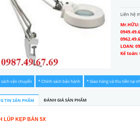
Liên hệ 
Mr.HỮU: 0
0949.49.6
0962.49.
LOAN: 09
Kế toán: 
 sách vận chuyển
* Chính sách bảo hành
* Giao hàng và thu tiền tại n
ĐÁNH GIÁ SẢN PHẨM
G TIN SẢN PHẨM
H LÚP KẸP BÀN 5X