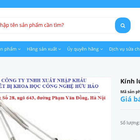
ản phẩm
Hãng sản xuất
Ủy quyền hãng
Dịch vụ sửa c
Kính 
Mã sản p
Giá b
Số lượng