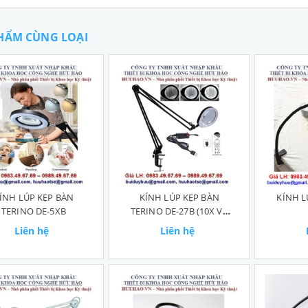
HẨM CÙNG LOẠI
ÍNH LÚP KẸP BÀN
KÍNH LÚP KẸP BÀN
KÍNH L
TERINO DE-5XB
TERINO DE-27B (10X VÀ
20X)
Liên hệ
Liên hệ