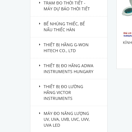
TRẠM ĐO THỜI TIẾT -
MÁY DỰ BÁO THỜI TIẾT
BỂ NHÚNG THIẾC, BỂ
NẤU THIẾC HÀN
KÍNH
THIẾT BỊ HÃNG G-WON
HITECH CO., LTD
THIẾT BỊ ĐO HÃNG ADWA
INSTRUMENTS HUNGARY
THIẾT BỊ ĐO LƯỜNG
HÃNG VICTOR
INSTRUMENTS
MÁY ĐO NĂNG LƯỢNG
UV, UVA, UVB, UVC, UVV,
UVA LED