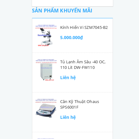
SẢN PHẨM KHUYẾN MÃI
Kính Hiển Vi SZM7045-B2
5.000.000₫
Tủ Lạnh Âm Sâu -40 OC,
110 Lít DW-FW110
Liên hệ
Cân Kỹ Thuật Ohaus
SPS6001F
Liên hệ