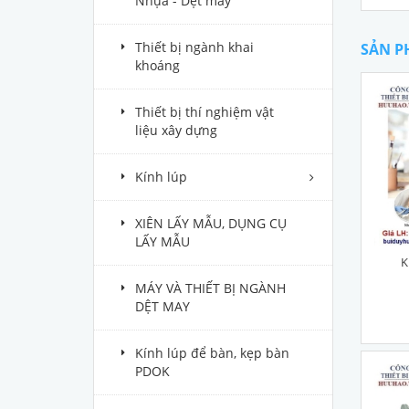
Nhựa - Dệt may
Thiết bị ngành khai
SẢN P
khoáng
Thiết bị thí nghiệm vật
liệu xây dựng
Kính lúp
XIÊN LẤY MẪU, DỤNG CỤ
LẤY MẪU
K
MÁY VÀ THIẾT BỊ NGÀNH
DỆT MAY
Kính lúp để bàn, kẹp bàn
PDOK