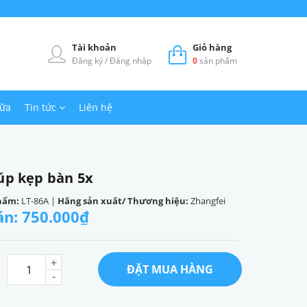
Tài khoản
Giỏ hàng
Đăng ký
/
Đăng nhập
0
sản phẩm
hữa
Tin tức
Liên hệ
lúp kẹp bàn 5x
hẩm:
LT-86A
|
Hãng sản xuất/ Thương hiệu:
Zhangfei
án: 750.000₫
+
ĐẶT MUA HÀNG
:
-